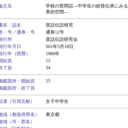
論文名
学校の世間話―中学生の妖怪伝承にみる
界的空間―
書名・誌名
昔話伝説研究
巻・号／通巻・号
通巻12号
発行所
昔話伝説研究会
発行年月日
S61年3月18日
発行年（西暦）
1986年
12
開始頁
34
終了頁
25
掲載箇所・開始頁
掲載箇所・終了頁
話者（引用文献）
女子中学生
地域（都道府県名）
東京都
地域（市・郡名）