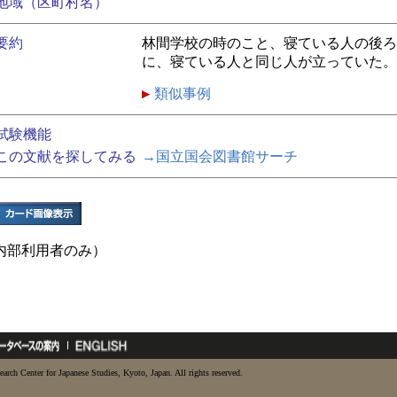
地域（区町村名）
要約
林間学校の時のこと、寝ている人の後ろ
に、寝ている人と同じ人が立っていた。
類似事例
試験機能
この文献を探してみる
→国立国会図書館サーチ
内部利用者のみ）
earch Center for Japanese Studies, Kyoto, Japan. All rights reserved.