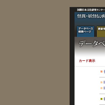
カード表示
■
■
■
■