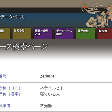
2470074
番号
呼称（ヨミ）
ネテイルヒト
呼称（漢字）
寝ている人
執筆者
常光徹