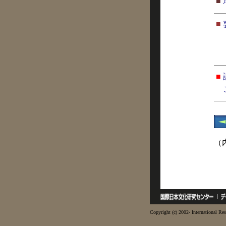
■
■
■
（
Copyright (c) 2002- International Res