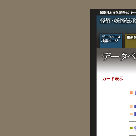
カード表示
■
■
■
■