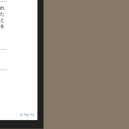
れ
た
と
を
▲ Page Top