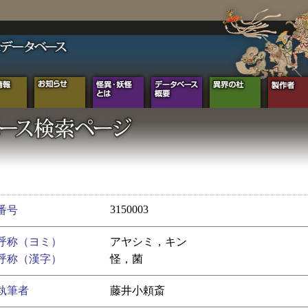
3150003
番号
呼称（ヨミ）
アヤシミ，キン
呼称（漢字）
怪，菌
執筆者
藤井小頼斎