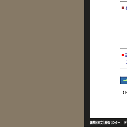
■
■
（