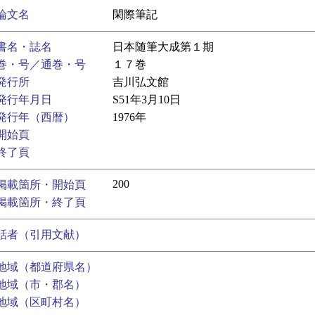
論文名
閑際筆記
書名・誌名
日本随筆大成第１期
巻・号／通巻・号
１７巻
発行所
吉川弘文館
発行年月日
S51年3月10日
発行年（西暦）
1976年
開始頁
終了頁
200
掲載箇所・開始頁
掲載箇所・終了頁
話者（引用文献）
地域（都道府県名）
地域（市・郡名）
地域（区町村名）