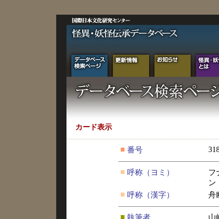
カード表示
■
31
番号
■
呼称（ヨミ）
フ
ン
■
呼称（漢字）
舟
■
執筆者
山