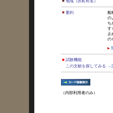
■
地域（区町村名）
■
要約
船
の
ち
す
止
の
■
試験機能
この文献を探してみる
→
（内部利用者のみ）