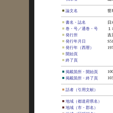
■
論文名
世
■
書名・誌名
日
■
巻・号／通巻・号
１
■
発行所
吉
■
発行年月日
S
■
発行年（西暦）
19
■
開始頁
■
終了頁
■
10
掲載箇所・開始頁
■
10
掲載箇所・終了頁
■
話者（引用文献）
■
地域（都道府県名）
■
地域（市・郡名）