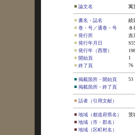
■
論文名
寓
■
書名・誌名
続
■
巻・号／通巻・号
８
■
発行所
吉
■
発行年月日
S5
■
発行年（西暦）
19
■
1
開始頁
■
76
終了頁
■
53
掲載箇所・開始頁
■
掲載箇所・終了頁
■
話者（引用文献）
■
地域（都道府県名）
茨
■
地域（市・郡名）
■
地域（区町村名）