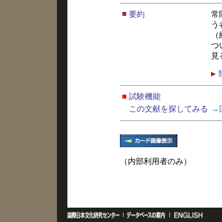
■
要約
常
う
（
つ
見
■
試験機能
この文献を探してみる
→
（内部利用者のみ）