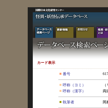
カード表示
■
61
番号
■
呼称（ヨミ）
（
■
呼称（漢字）
両
■
執筆者
岡