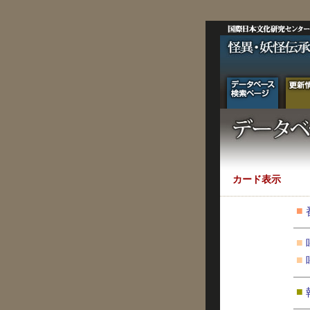
カード表示
■
■
■
■