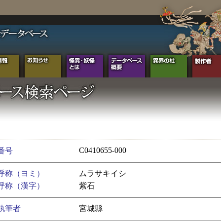
C0410655-000
番号
呼称（ヨミ）
ムラサキイシ
呼称（漢字）
紫石
執筆者
宮城縣