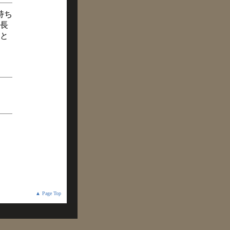
持ち
長
いと
▲ Page Top