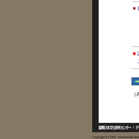
■
■
（
Copyright (c) 2002- International Res