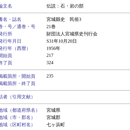
論文名
伝説：石・岩の部
書名・誌名
宮城縣史 民俗3
巻・号／通巻・号
21巻
発行所
財団法人宮城県史刊行会
発行年月日
S31年10月20日
発行年（西暦）
1956年
217
開始頁
324
終了頁
235
掲載箇所・開始頁
掲載箇所・終了頁
話者（引用文献）
地域（都道府県名）
宮城県
地域（市・郡名）
宮城郡
地域（区町村名）
七ヶ浜町