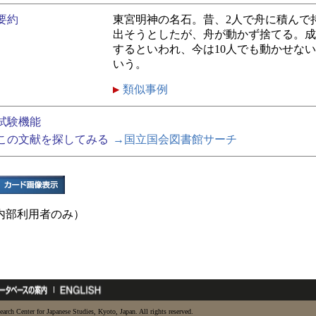
要約
東宮明神の名石。昔、2人で舟に積んで
出そうとしたが、舟が動かず捨てる。成
するといわれ、今は10人でも動かせな
いう。
類似事例
試験機能
この文献を探してみる
→国立国会図書館サーチ
内部利用者のみ）
earch Center for Japanese Studies, Kyoto, Japan. All rights reserved.