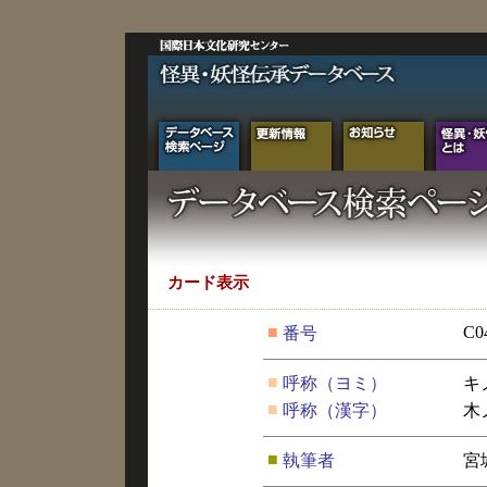
カード表示
■
C0
番号
■
呼称（ヨミ）
キ
■
呼称（漢字）
木
■
執筆者
宮