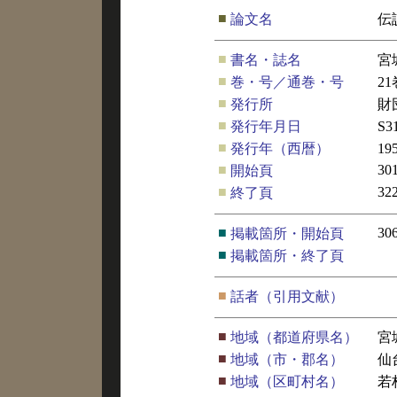
■
論文名
伝
■
書名・誌名
宮
■
巻・号／通巻・号
21
■
発行所
財
■
発行年月日
S3
■
発行年（西暦）
19
■
30
開始頁
■
32
終了頁
■
30
掲載箇所・開始頁
■
掲載箇所・終了頁
■
話者（引用文献）
■
地域（都道府県名）
宮
■
地域（市・郡名）
仙
■
地域（区町村名）
若