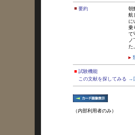
■
要約
朝
航
に
乗
て
ノ
た
■
試験機能
この文献を探してみる
→
（内部利用者のみ）