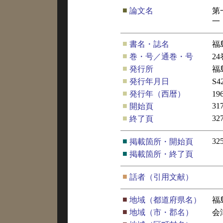
■
論文名
第
一
■
書名・誌名
福
■
巻・号／通巻・号
24
■
発行所
福
■
発行年月日
S4
■
発行年（西暦）
19
■
31
開始頁
■
32
終了頁
■
32
掲載箇所・開始頁
■
掲載箇所・終了頁
■
話者（引用文献）
■
地域（都道府県名）
福
■
地域（市・郡名）
会