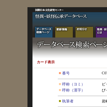
カード表示
■
C0
番号
■
呼称（ヨミ）
ビ
■
呼称（漢字）
び
■
執筆者
岩