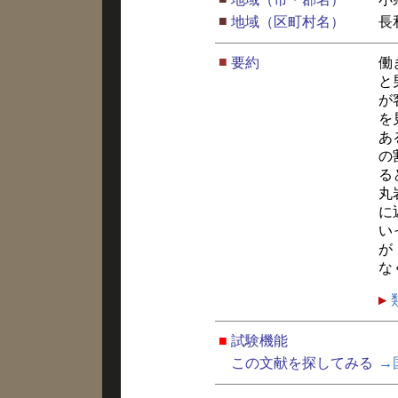
■
地域（区町村名）
長
■
要約
働
と
が
を
あ
の
る
丸
に
い
が
な
■
試験機能
この文献を探してみる
→