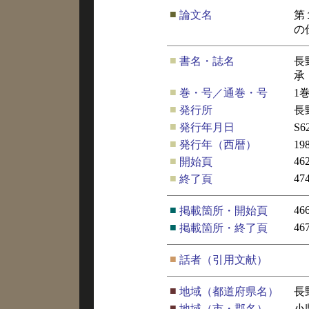
■
論文名
第
の
■
書名・誌名
長
承
■
巻・号／通巻・号
1
■
発行所
長
■
発行年月日
S6
■
発行年（西暦）
19
■
46
開始頁
■
47
終了頁
■
46
掲載箇所・開始頁
■
46
掲載箇所・終了頁
■
話者（引用文献）
■
地域（都道府県名）
長
■
地域（市・郡名）
小