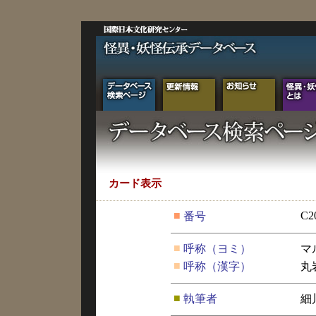
カード表示
■
C2
番号
■
呼称（ヨミ）
マ
■
呼称（漢字）
丸
■
執筆者
細