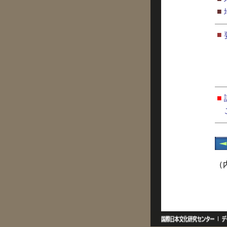
■
■
■
（