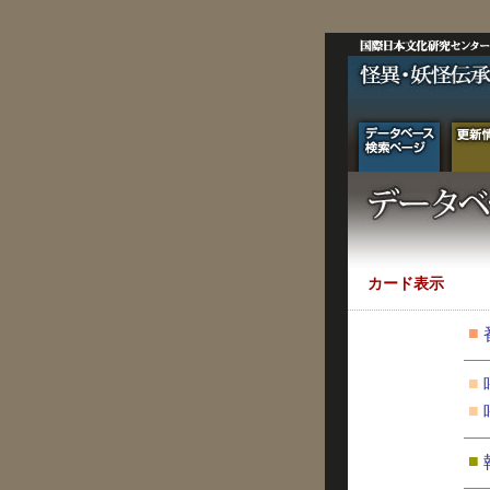
カード表示
■
■
■
■