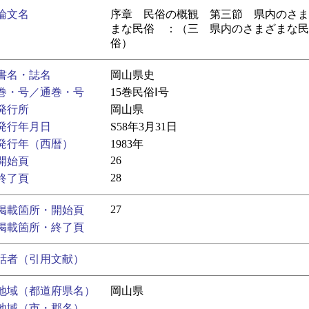
論文名
序章 民俗の概観 第三節 県内のさま
まな民俗 ：（三 県内のさまざまな民
俗）
書名・誌名
岡山県史
巻・号／通巻・号
15巻民俗Ⅰ号
発行所
岡山県
発行年月日
S58年3月31日
発行年（西暦）
1983年
26
開始頁
28
終了頁
27
掲載箇所・開始頁
掲載箇所・終了頁
話者（引用文献）
地域（都道府県名）
岡山県
地域（市・郡名）