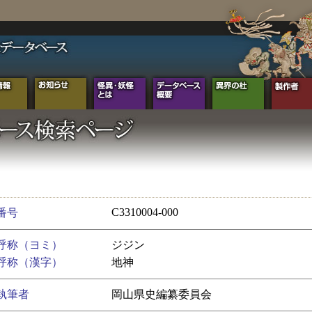
C3310004-000
番号
呼称（ヨミ）
ジジン
呼称（漢字）
地神
執筆者
岡山県史編纂委員会