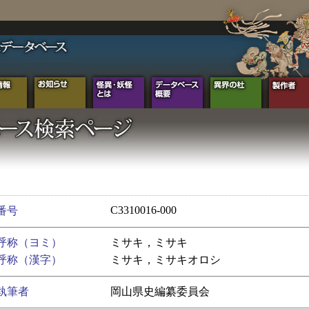
C3310016-000
番号
呼称（ヨミ）
ミサキ，ミサキ
呼称（漢字）
ミサキ，ミサキオロシ
執筆者
岡山県史編纂委員会