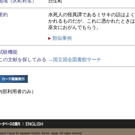
地域（区町村名）
日生町
要約
水死人の怪異譚であるミサキの話はよく
かれるものだが、これに憑かれたときは
巫女におがんでもらう。
類似事例
試験機能
この文献を探してみる
→国立国会図書館サーチ
内部利用者のみ）
earch Center for Japanese Studies, Kyoto, Japan. All rights reserved.