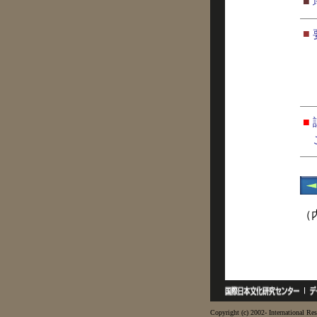
■
■
■
（
Copyright (c) 2002- International Res