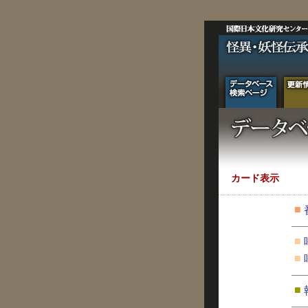
カード表示
■
■
■
■