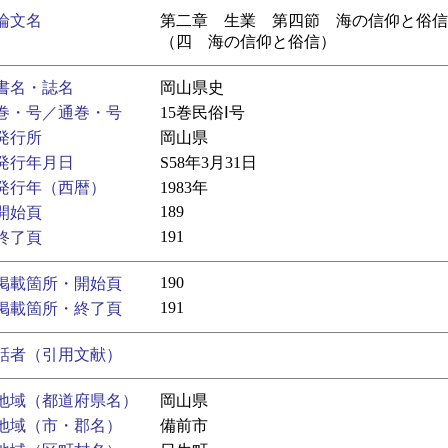
論文名
第二章 生業 第四節 海の信仰と俗信
（四 海の信仰と俗信）
書名・誌名
岡山県史
巻・号／通巻・号
15巻民俗Ⅰ号
発行所
岡山県
発行年月日
S58年3月31日
発行年（西暦）
1983年
189
開始頁
191
終了頁
190
掲載箇所・開始頁
191
掲載箇所・終了頁
話者（引用文献）
地域（都道府県名）
岡山県
地域（市・郡名）
備前市