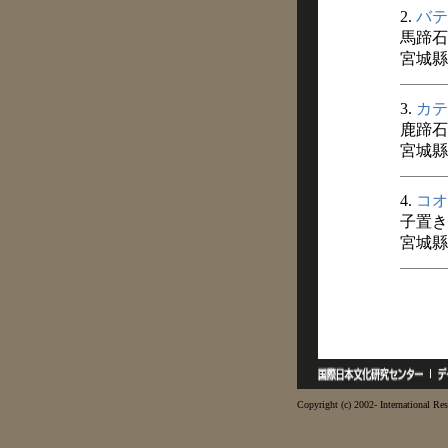
2.
バテ
馬蹄石
宮城縣
3.
カテ
鹿蹄石
宮城縣
4.
コオ
子置き
宮城縣
Copyright (c) 2002- International Res