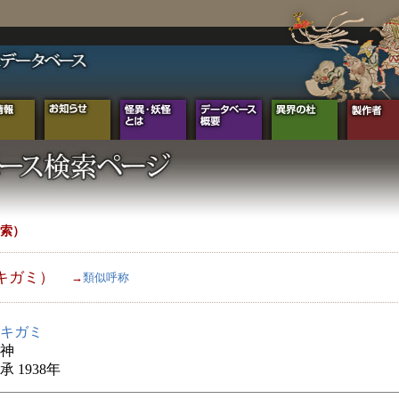
索）
キガミ）
→
類似呼称
キガミ
キ神
 1938年