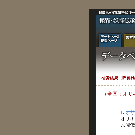
検索結果（呼称検
（全国：オサ
1.
オサ
オサ
民間伝承