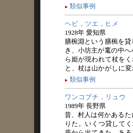
類似事例
ヘビ，ツエ，ヒメ
1928年 愛知県
膳椀淵という膳椀を貸
き、小坊主が竃の中へ
ら姫が現われて杖をく
と、杖は山かがしに変
類似事例
ワンコブチ，リュウ
1989年 長野県
昔、村人は何かあるた
りた。いくつ貸してく
底から出てきた。ある