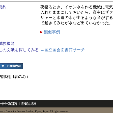
要約
夜寝るとき、イオン水を作る機械に電気
入れたままにしておいたら、夜中にザァ
ザァーと水道の水が出るような音がする
で起きてみたが水など出ていなかった。
類似事例
試験機能
この文献を探してみる
→国立国会図書館サーチ
内部利用者のみ）
earch Center for Japanese Studies, Kyoto, Japan. All rights reserved.