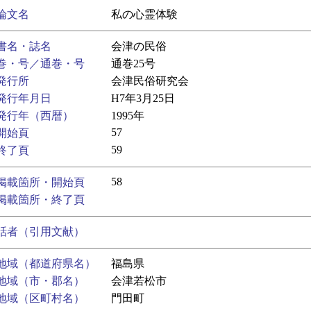
論文名
私の心霊体験
書名・誌名
会津の民俗
巻・号／通巻・号
通巻25号
発行所
会津民俗研究会
発行年月日
H7年3月25日
発行年（西暦）
1995年
57
開始頁
59
終了頁
58
掲載箇所・開始頁
掲載箇所・終了頁
話者（引用文献）
地域（都道府県名）
福島県
地域（市・郡名）
会津若松市
地域（区町村名）
門田町