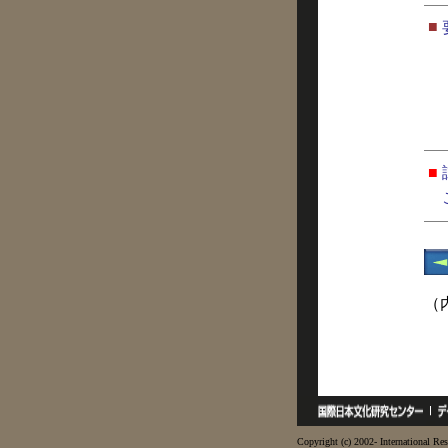
■
■
（
Copyright (c) 2002- International Res