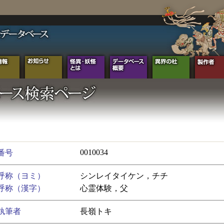
0010034
番号
呼称（ヨミ）
シンレイタイケン，チチ
呼称（漢字）
心霊体験，父
執筆者
長嶺トキ