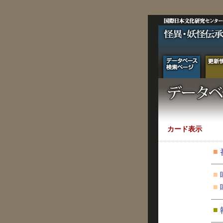
カード表示
■
■
■
■