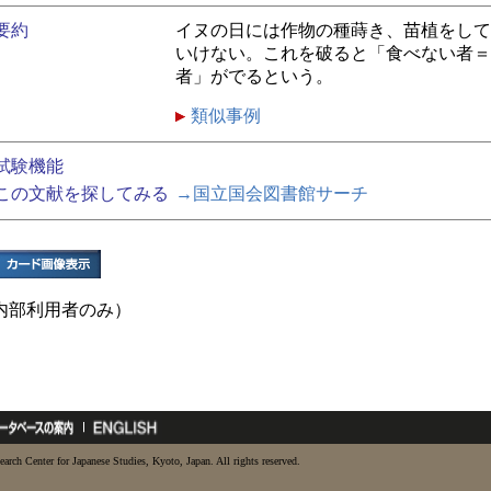
要約
イヌの日には作物の種蒔き、苗植をして
いけない。これを破ると「食べない者＝
者」がでるという。
類似事例
試験機能
この文献を探してみる
→国立国会図書館サーチ
内部利用者のみ）
earch Center for Japanese Studies, Kyoto, Japan. All rights reserved.