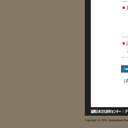
■
■
（
Copyright (c) 2002- International Res