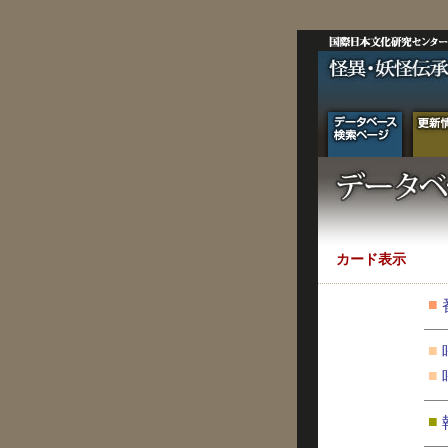
カード表示
■
■
■
■