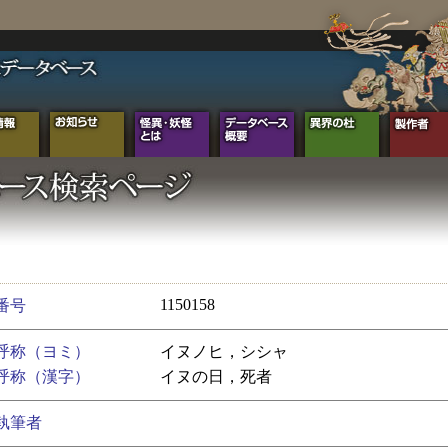
1150158
番号
呼称（ヨミ）
イヌノヒ，シシャ
呼称（漢字）
イヌの日，死者
執筆者