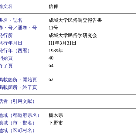
論文名
信仰
書名・誌名
成城大学民俗調査報告書
巻・号／通巻・号
11号
発行所
成城大学民俗学研究会
発行年月日
H1年3月31日
発行年（西暦）
1989年
40
開始頁
64
終了頁
62
掲載箇所・開始頁
掲載箇所・終了頁
話者（引用文献）
地域（都道府県名）
栃木県
地域（市・郡名）
下野市
地域（区町村名）