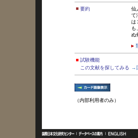
■
要約
仙
て
は
も
ぬ
■
試験機能
この文献を探してみる
→
（内部利用者のみ）