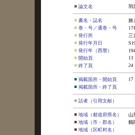
■
論文名
羽
■
書名・誌名
旅
■
巻・号／通巻・号
1
■
発行所
三
■
発行年月日
S
■
発行年（西暦）
19
■
13
開始頁
■
24
終了頁
■
17
掲載箇所・開始頁
■
掲載箇所・終了頁
■
話者（引用文献）
■
地域（都道府県名）
山
■
地域（市・郡名）
鶴
■
地域（区町村名）