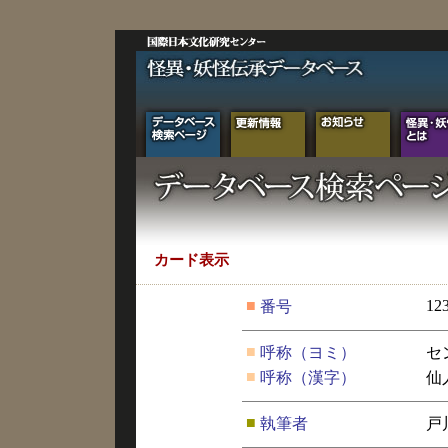
カード表示
■
12
番号
■
呼称（ヨミ）
セ
■
呼称（漢字）
仙
■
執筆者
戸