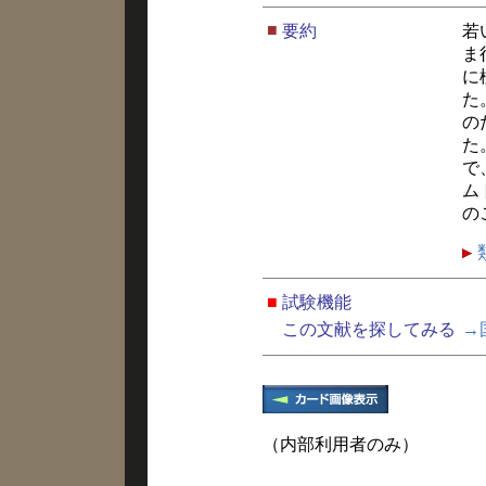
■
要約
若
ま
に
た
の
た
で
ム
の
■
試験機能
この文献を探してみる
→
（内部利用者のみ）