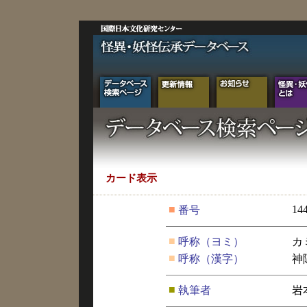
カード表示
■
14
番号
■
呼称（ヨミ）
カ
■
呼称（漢字）
神
■
執筆者
岩