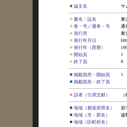
■
論文名
サ
■
書名・誌名
東
■
巻・号／通巻・号
通
■
発行所
東
■
発行年月日
H
■
発行年（西暦）
19
■
1
開始頁
■
8
終了頁
■
1
掲載箇所・開始頁
■
掲載箇所・終了頁
■
話者（引用文献）
（
■
地域（都道府県名）
岩
■
地域（市・郡名）
遠
■
地域（区町村名）