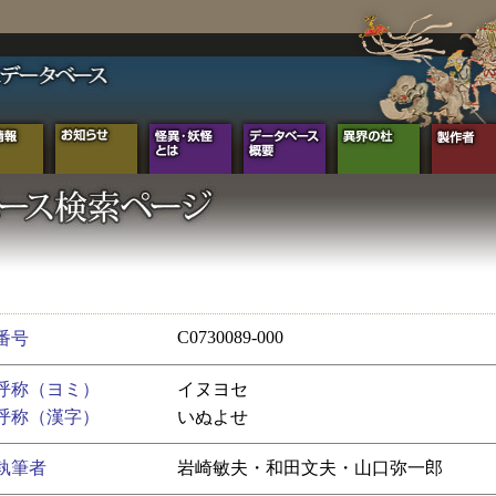
C0730089-000
番号
呼称（ヨミ）
イヌヨセ
呼称（漢字）
いぬよせ
執筆者
岩崎敏夫・和田文夫・山口弥一郎