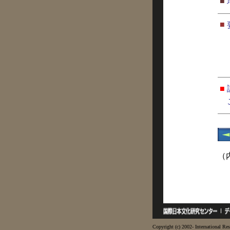
■
■
■
（
Copyright (c) 2002- International Res