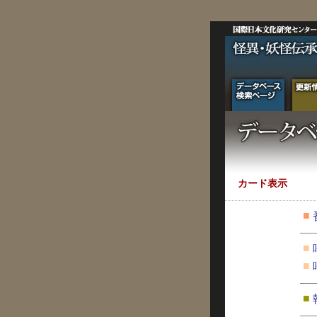
カード表示
■
■
■
■