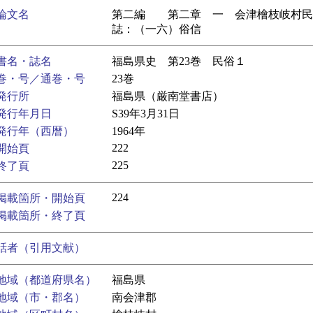
論文名
第二編 第二章 一 会津檜枝岐村民
誌：（一六）俗信
書名・誌名
福島県史 第23巻 民俗１
巻・号／通巻・号
23巻
発行所
福島県（厳南堂書店）
発行年月日
S39年3月31日
発行年（西暦）
1964年
222
開始頁
225
終了頁
224
掲載箇所・開始頁
掲載箇所・終了頁
話者（引用文献）
地域（都道府県名）
福島県
地域（市・郡名）
南会津郡