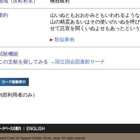
地域（区町村名）
檜枝岐村
要約
山いぬともおおかみともいわれるような
山の精霊あるいはその使いのいぬを呼び
せて託宣を聞くいぬよせもあったという
類似事例
試験機能
この文献を探してみる
→国立国会図書館サーチ
内部利用者のみ）
earch Center for Japanese Studies, Kyoto, Japan. All rights reserved.