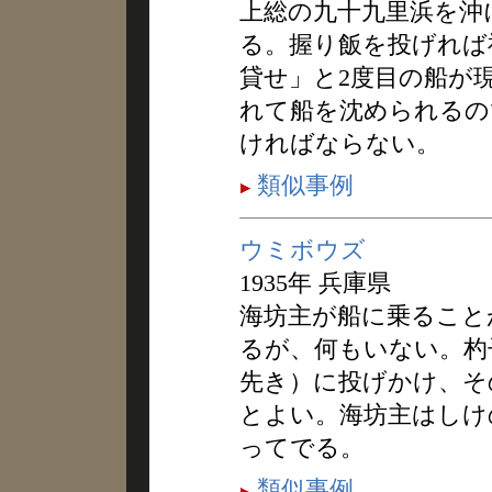
上総の九十九里浜を沖
る。握り飯を投げれば
貸せ」と2度目の船が
れて船を沈められるの
ければならない。
類似事例
ウミボウズ
1935年 兵庫県
海坊主が船に乗ること
るが、何もいない。杓
先き）に投げかけ、そ
とよい。海坊主はしけ
ってでる。
類似事例