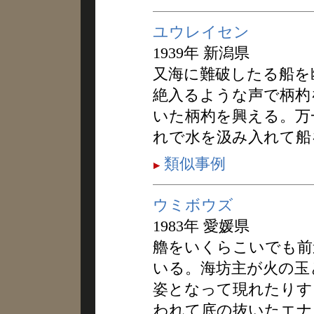
ユウレイセン
1939年 新潟県
又海に難破したる船を
絶入るような声で柄杓
いた柄杓を興える。万
れで水を汲み入れて船
類似事例
ウミボウズ
1983年 愛媛県
艪をいくらこいでも前
いる。海坊主が火の玉
姿となって現れたりす
われて底の抜いたエナ