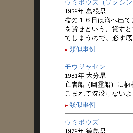
ウミボウズ（ゾクシン
1959年 島根県
盆の１６日は海へ出て
を貸せという。貸すと
てしまうので、必ず底
類似事例
モウジャセン
1981年 大分県
亡者船（幽霊船）に柄
こまれて沈没しないよ
類似事例
ウミボウズ
1979年 徳島県