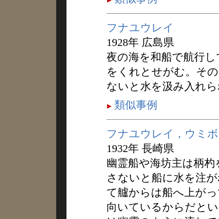
フナユウレイ
1928年 広島県
夜の海を和船で航行し
をくれとせがむ。その
ないと水を汲み入れら
類似事例
フナユウレイ，ウミボ
1932年 長崎県
幽霊船や海坊主は柄杓
さないと船に水を注が
て艫からは船へ上がっ
向いているからだとい