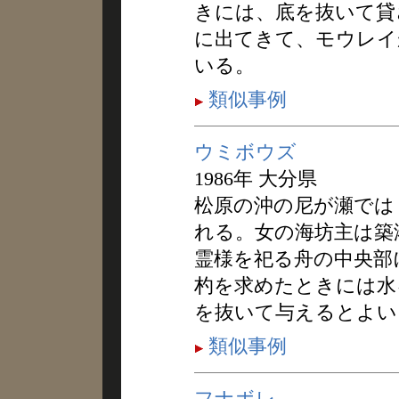
きには、底を抜いて貸
に出てきて、モウレイ
いる。
類似事例
ウミボウズ
1986年 大分県
松原の沖の尼が瀬では
れる。女の海坊主は築
霊様を祀る舟の中央部
杓を求めたときには水
を抜いて与えるとよい
類似事例
フナボレ