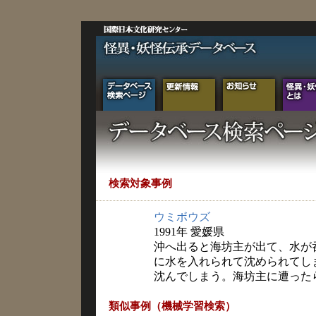
検索対象事例
ウミボウズ
1991年 愛媛県
沖へ出ると海坊主が出て、水が
に水を入れられて沈められてし
沈んでしまう。海坊主に遭った
類似事例（機械学習検索）