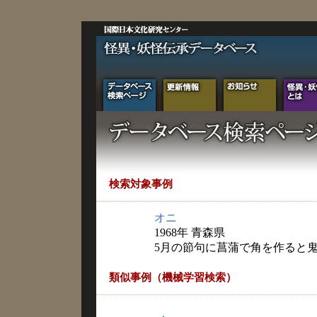
検索対象事例
オニ
1968年 青森県
5月の節句に菖蒲で角を作ると
類似事例（機械学習検索）