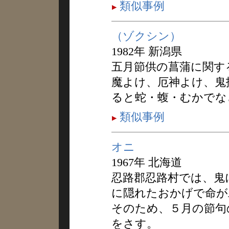
類似事例
（ゾクシン）
1982年 新潟県
五月節供の菖蒲に関す
魔よけ、厄神よけ、鬼
ると蛇・蝮・むかでな
類似事例
オニ
1967年 北海道
忍路郡忍路村では、鬼
に隠れたおかげで命が
そのため、５月の節句
をさす。