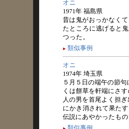
オニ
1971年 福島県
昔は鬼がおっかなくて
たところに逃げると鬼
つった。
類似事例
オニ
1974年 埼玉県
５月５日の端午の節句
くは餅草を軒端にさす
人の男を首尾よく担ぎ
にかき消されて果たす
伝説にあやかったもの
類似事例