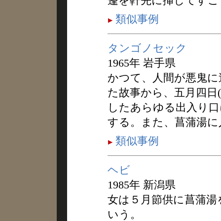
蓬を軒先に挿してすご
類似事例
タンゴノセック
1965年 岩手県
かつて、人間が悪鬼に
た故事から、五月四日
したあらゆる出入り口
する。また、菖蒲湯に
類似事例
ヘビ
1985年 新潟県
女は５月節供に菖蒲湯
いう。