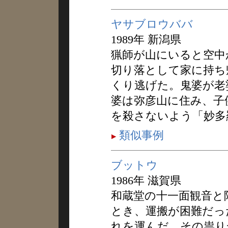
ヤサブロウババ
1989年 新潟県
猟師が山にいると空中
切り落として家に持ち
くり逃げた。鬼婆が老
婆は弥彦山に住み、子
を殺さないよう「妙多
類似事例
ブットウ
1986年 滋賀県
和蔵堂の十一面観音と
とき、運搬が困難だっ
れを運んだ。その祟り