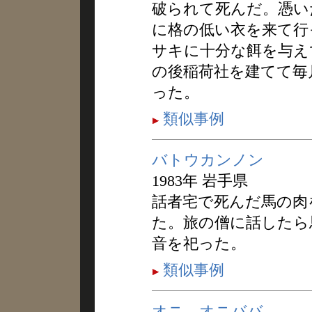
破られて死んだ。憑い
に格の低い衣を来て行
サキに十分な餌を与え
の後稲荷社を建てて毎
った。
類似事例
バトウカンノン
1983年 岩手県
話者宅で死んだ馬の肉
た。旅の僧に話したら
音を祀った。
類似事例
オニ，オニババ