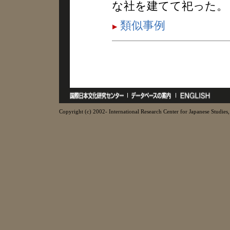
な社を建てて祀った。
類似事例
Copyright (c) 2002- International Research Center for Japanese Studies, 