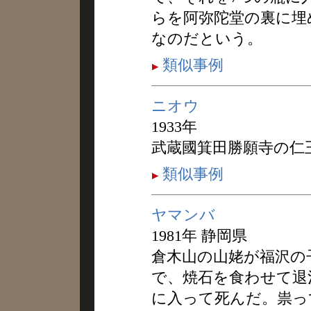
らを阿弥陀堂の裏に埋
なのだという。
類似事例
ニオウ
1933年
武蔵國箕田勝願寺の仁
類似事例
ヤマンバ
1981年 静岡県
倉木山の山姥が福沢の
で、焼石を食わせて退
に入って死んだ。祟っ