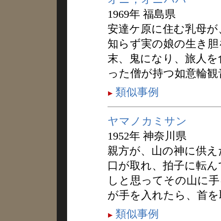
1969年 福島県
安達ケ原に住む乳母が
知らず実の娘の生き胆
末、鬼になり、旅人を
った僧が持つ如意輪観
類似事例
ヤマノカミサン
1952年 神奈川県
親方が、山の神に供え
口が取れ、拍子に転ん
しと思ってその山に手
が手を入れたら、首を
類似事例