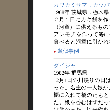
カワカミサマ，カッパ
1968年 茨城県，栃木県
２月１日にカキ餅を作
（河童）に供えるもの
アンモチを作って海に
食べると河童に引かれ
類似事例
ダイジャ
1982年 群馬県
12月1日の川浸りの
った。名主の一人娘が
櫃に入れて橋のたもと
た。娘を呑むはずだっ
は助かった。以来餅を