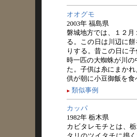
オオグモ
2003年 福島県
磐城地方では、１２月
る。この日は川辺に餅
りする。昔この日に子
時一匹の大蜘蛛が川の
た。子供は糸にまかれ
供が朝に小豆御飯を食
類似事例
カッパ
1982年 栃木県
カビタレモチとは、栃
タリのツイタチに搗く