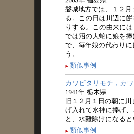
2003年 福島県
磐城地方では、１２月
る。この日は川辺に餅
りする。この由来には
では沼の大蛇に娘を捧
で、毎年娘の代わりに
う。
類似事例
カワピタリモチ，カワ
1941年 栃木県
旧１２月１日の朝に川
げ入れて水神に捧げ、
と、水難除けになると
類似事例