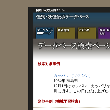
検索対象事例
カッパ，（ゾクシン）
1964年 福島県
12月1日はカッパレ、カッパリ
川に流す。この日に仏に上げた
類似事例（機械学習検索）