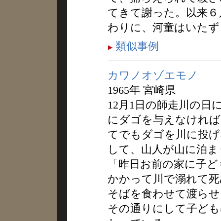
てきて謝った。以来６
わりに、河童はいたず
類似事例
カワノオゾエモノ
1965年 宮崎県
12月1日の師走川の
にダゴを与えなければ
てでもダゴを川に投げ
して、山人が山に泊ま
「昨日お前の家に子ど
かかって川で溺れて死
そばを食わせて渡らせ
その通りにして子ども