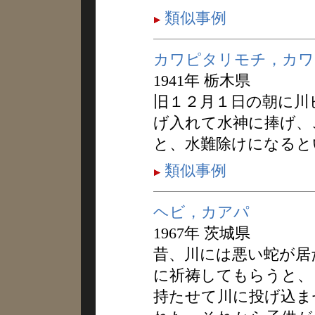
類似事例
カワピタリモチ，カワ
1941年 栃木県
旧１２月１日の朝に川
げ入れて水神に捧げ、
と、水難除けになると
類似事例
ヘビ，カアパ
1967年 茨城県
昔、川には悪い蛇が居
に祈祷してもらうと、
持たせて川に投げ込ま