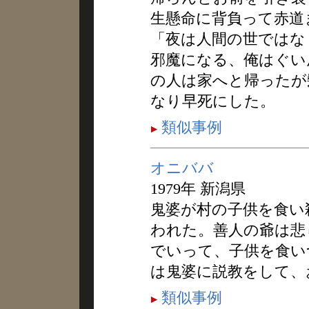
生懸命に背負って赤道
「夜は人間の世ではな
邪魔になる、俺はぐい
の人は家へと帰ったが
なり早死にした。
類似事例
オニババ
1979年 新潟県
鬼婆が村の子供を食い
われた。善人の爺は悲
でいって、子供を食い
は鬼婆に説教をして、
類似事例