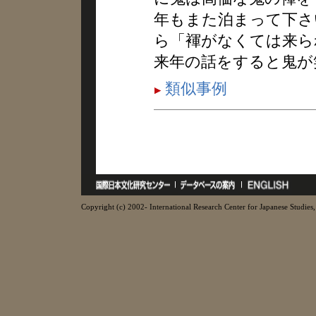
年もまた泊まって下さ
ら「褌がなくては来ら
来年の話をすると鬼が
類似事例
Copyright (c) 2002- International Research Center for Japanese Studies, 