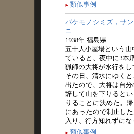
類似事例
バケモノシミズ，サン
ニ
1938年 福島県
五十人小屋場という山
ていると、夜中に3本
猟師の大将が水行をし
その日、清水にゆくと
出たので、大将は自分
辞して山を下りるとい
りることに決めた。帰
にあったので制止した
入り、行方知れずにな
類似事例