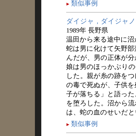
類似事例
ダイジャ，ダイジャノ
1989年 長野県
温田から来る途中に沼
蛇は男に化けて矢野部
んだが、男の正体が分
娘は男のほっかぶりの
した。親が糸の跡をつ
の毒で死ぬが、子供を
子が落ちる」と語った
を堕ろした。沼から流
は、蛇の血のせいだと
類似事例