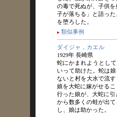
の毒で死ぬが、子供を
子が落ちる」と語った
を堕ろした。
類似事例
ダイジャ，カエル
1929年 長崎県
蛇にかまれようとして
いって助けた。蛇は娘
ないと村を大水で流す
娘を大蛇に嫁がせるこ
行った娘が、大蛇に引
から数多くの蛙が出て
し、娘は助かった。