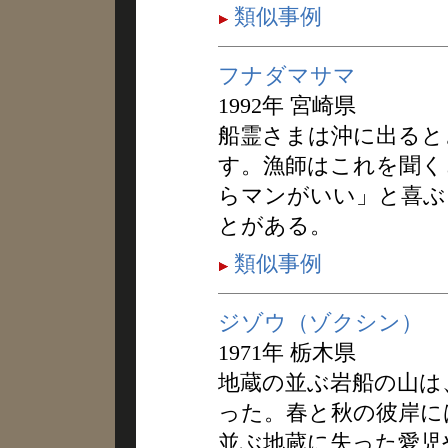
類似事例
フナダマサマ
1992年 宮崎県
船霊さまは沖に出ると
す。漁師はこれを聞く
らマンがいい」と喜ぶ
とがある。
類似事例
ジゾウ（ゾクシン）
1971年 栃木県
地蔵の並ぶ岩船の山は
った。春と秋の彼岸に
並ぶ地蔵に失った愛児