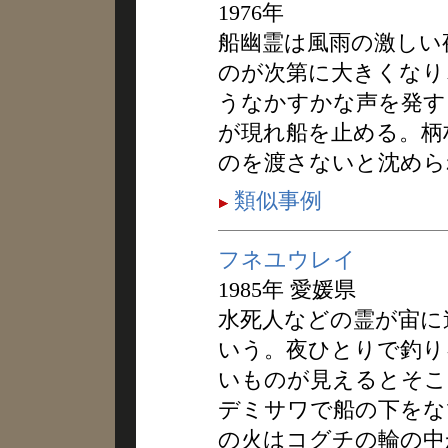
1976年
船幽霊は風雨の激しい
のが次第に大きくなり
うなかすかな声を発す
が現れ船を止める。柄
のを渡さないと沈めら
類似事例
フネユウレイ
1985年 愛媛県
水死人などの霊が宙に
いう。夜ひとりで釣り
いものが見えるとそこ
デミサワで船の下をな
の火はコグチの輪の中