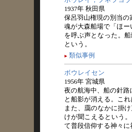
1937年 秋田県
保呂羽山権現の別当の
魂が大森船場で「ほー
を呼ぶ声となった。船
という。
類似事例
ボウレイセン
1956年 宮城県
夜の航海中、船の針路
と船影が消える。これ
また、靄のなかに掛け
けが聞こえるという。
て普段信仰する神々に