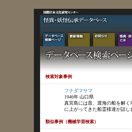
検索対象事例
フナダマサマ
1946年 山口県
真宮島には昔、渡海の船を解く
に上がってきた船霊様達が話し
類似事例（機械学習検索）