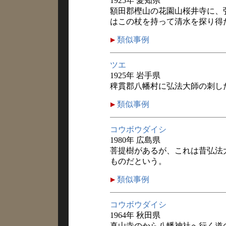
1925年 愛知県
額田郡樫山の花園山桜井寺に、
はこの杖を持って清水を探り得
類似事例
ツエ
1925年 岩手県
稗貫郡八幡村に弘法大師の刺し
類似事例
コウボウダイシ
1980年 広島県
菩提樹があるが、これは昔弘法
ものだという。
類似事例
コウボウダイシ
1964年 秋田県
真山寺のから八幡神社へ行く道