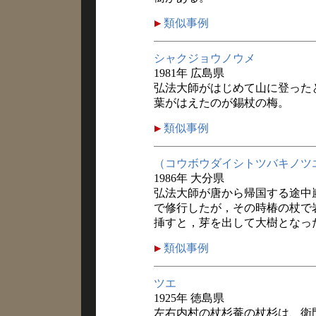
類似事例
シャクジョウノウメ
1981年 広島県
弘法大師がはじめて山に登った
葉がはえたのが錫杖の梅。
類似事例
（コウボウダイシトツバキノツ
1986年 大分県
弘法大師が唐から帰国する途中
で修行したが，その時椿の杖で
挿すと，芽を出して大樹となっ
類似事例
ツエ
1925年 徳島県
左右内村の杖杉菴の杖杉は、衛