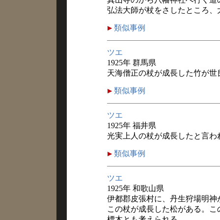
弘法大師が杖をさしたところ、
類似事例
ツエ
1925年 群馬県
天海僧正の杖が成長した竹が世
類似事例
ツエ
1925年 福井県
光実上人の杖が成長したと言わ
類似事例
ツエ
1925年 和歌山県
伊都郡皮張村に、丹生狩場明神
この杖が成長した松がある。こ
標木とも考えられる。