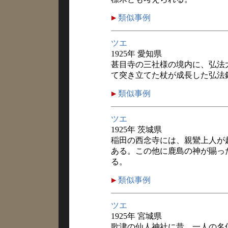
類似事例
ツエ
1925年 愛知県
甚目寺の三社様の境内に、弘法
て突き立てた杖が成長した弘法
類似事例
ツエ
1925年 茨城県
稲田の西念寺には、親鸞上人が
ある。この他に鹿島の神が賜っ
る。
類似事例
ツエ
1925年 宮城県
歌津の仙人神社に昔、一人の名