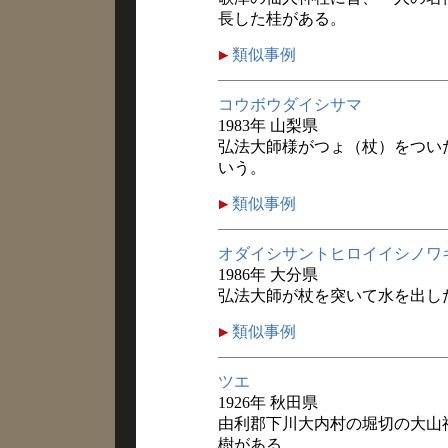
長した桂がある。
類似事例
コウボウダイシサマ
1983年 山梨県
弘法大師様がつょ（杖）をつい
いう。
類似事例
オダイシサントヒロイイシノワ
1986年 大分県
弘法大師が杖を突いて水を出し
類似事例
ツエ
1926年 秋田県
由利郡下川大内村の堀切の大山
樹がある。