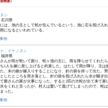
習検索）
ヌシ
年 石川県
には、池の主として蛇が住んでいるという。池に石を投げ入れ
雨になるといわれている。
事例
ャ，イケノヌシ
年 福井県
さんが田が乾いて困り、蛇ヶ池の主に、雨を降らせてくれたら
ち1人を嫁に差し上げると約束した。はたして雨が降り、主は
た。末の娘が嫁入りすることになり、針の袋を持って出た。男
としたところを突き落とし、針の袋を投げ入れたら水が騒ぎ出
て爺さんの家が火事になった。すると2匹の大蛇が出て来て家
水をくれと言ったが、村人は驚いて逃げてしまったので、蛇は
まった。
事例