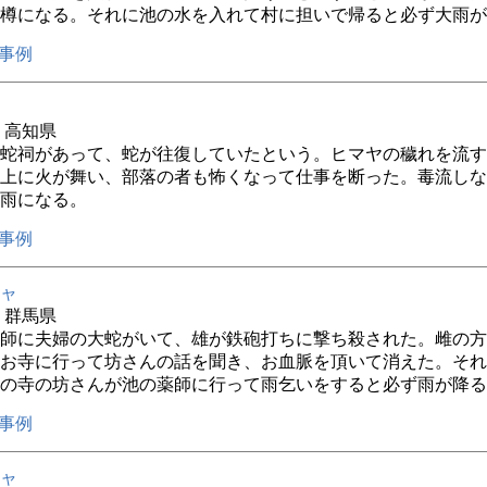
樽になる。それに池の水を入れて村に担いで帰ると必ず大雨が
事例
年 高知県
蛇祠があって、蛇が往復していたという。ヒマヤの穢れを流す
上に火が舞い、部落の者も怖くなって仕事を断った。毒流しな
雨になる。
事例
ャ
年 群馬県
師に夫婦の大蛇がいて、雄が鉄砲打ちに撃ち殺された。雌の方
お寺に行って坊さんの話を聞き、お血脈を頂いて消えた。それ
の寺の坊さんが池の薬師に行って雨乞いをすると必ず雨が降る
事例
ャ