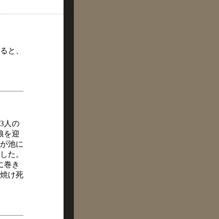
ると、
3人の
娘を迎
が池に
した。
に巻き
焼け死