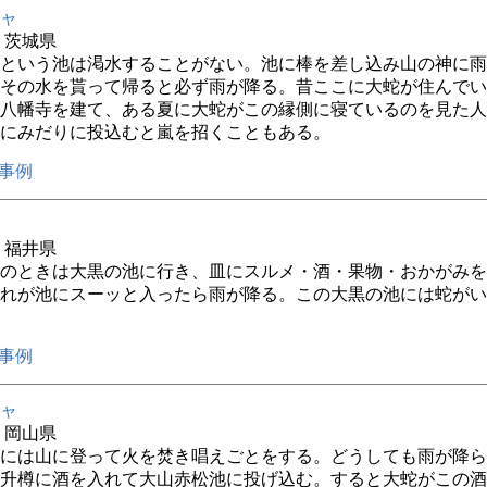
ャ
年 茨城県
という池は渇水することがない。池に棒を差し込み山の神に雨
その水を貰って帰ると必ず雨が降る。昔ここに大蛇が住んでい
八幡寺を建て、ある夏に大蛇がこの縁側に寝ているのを見た人
にみだりに投込むと嵐を招くこともある。
事例
年 福井県
のときは大黒の池に行き、皿にスルメ・酒・果物・おかがみを
れが池にスーッと入ったら雨が降る。この大黒の池には蛇がい
事例
ャ
年 岡山県
には山に登って火を焚き唱えごとをする。どうしても雨が降ら
升樽に酒を入れて大山赤松池に投げ込む。すると大蛇がこの酒