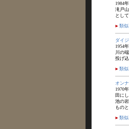
1984
滝戸山
として
類似
ダイジ
1954
川の端
投げ込
類似
オンナ
1970
田にし
池の岩
ものと
類似