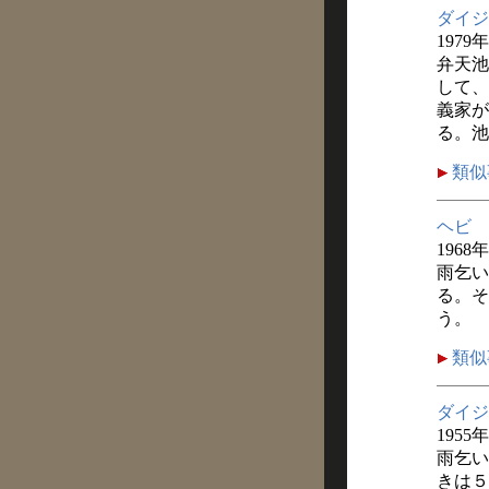
ダイジ
1979
弁天池
して、
義家が
る。池
類似
ヘビ
1968
雨乞い
る。そ
う。
類似
ダイジ
1955
雨乞い
きは５