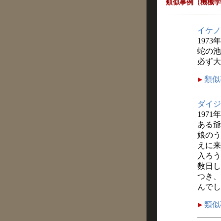
類似事例（機械学
イケノ
1973
蛇の池
必ず大
類似
ダイジ
1971
ある爺
娘のう
えに来
入ろう
数日し
つき、
んでし
類似