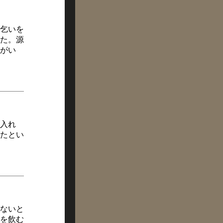
乞いを
た。源
がい
入れ
たとい
ないと
を飲む