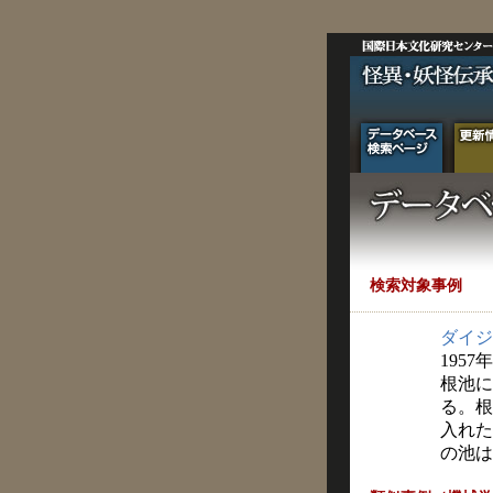
検索対象事例
ダイジ
1957
根池に
る。根
入れた
の池は