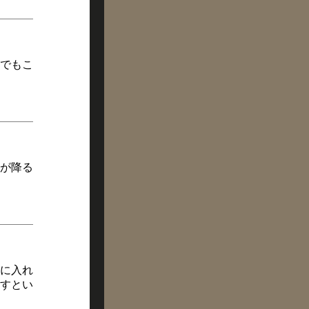
でもこ
が降る
に入れ
すとい