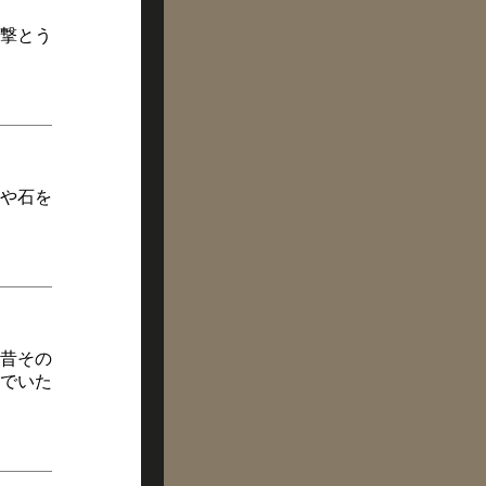
撃とう
や石を
昔その
でいた