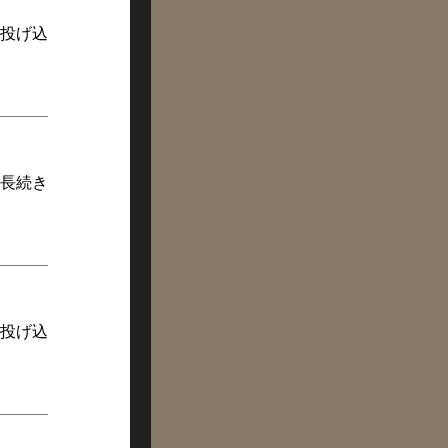
投げ込
長続き
投げ込