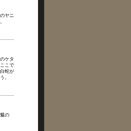
のヤニ
。
のケタ
ここで
白蛇が
う。
魃の