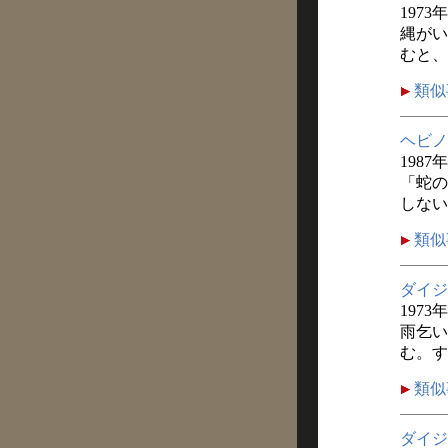
1973
縄がい
むと、
類似
ヘビノ
1987
「蛇の
しない
類似
ダイジ
1973
雨乞い
む。す
類似
ダイジ