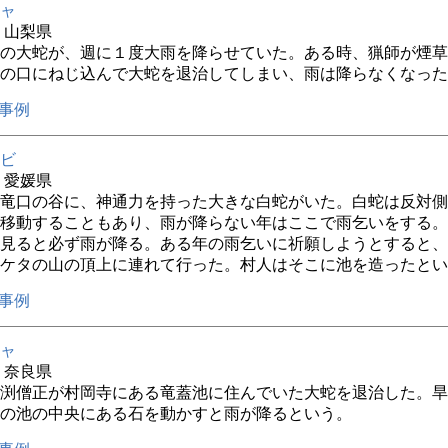
ャ
年 山梨県
の大蛇が、週に１度大雨を降らせていた。ある時、猟師が煙草
の口にねじ込んで大蛇を退治してしまい、雨は降らなくなった
事例
ビ
年 愛媛県
竜口の谷に、神通力を持った大きな白蛇がいた。白蛇は反対側
移動することもあり、雨が降らない年はここで雨乞いをする。
見ると必ず雨が降る。ある年の雨乞いに祈願しようとすると、
ケタの山の頂上に連れて行った。村人はそこに池を造ったとい
事例
ャ
年 奈良県
渕僧正が村岡寺にある竜蓋池に住んでいた大蛇を退治した。旱
の池の中央にある石を動かすと雨が降るという。