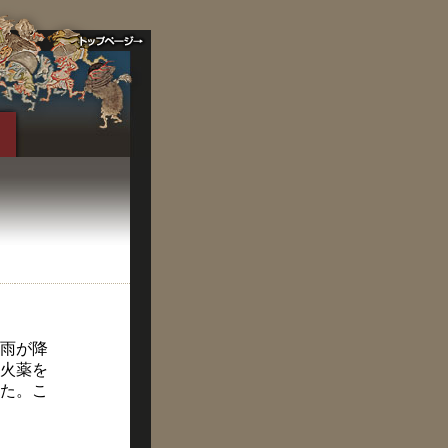
雨が降
火薬を
た。こ