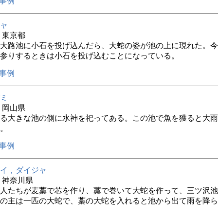
事例
ャ
年 東京都
大路池に小石を投げ込んだら、大蛇の姿が池の上に現れた。今
参りするときは小石を投げ込むことになっている。
事例
ミ
年 岡山県
る大きな池の側に水神を祀ってある。この池で魚を獲ると大雨
。
事例
イ，ダイジャ
年 神奈川県
人たちが麦藁で芯を作り、藁で巻いて大蛇を作って、三ツ沢池
の主は一匹の大蛇で、藁の大蛇を入れると池から出て雨を降ら