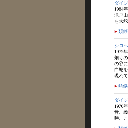
ダイジ
1984
滝戸山
を大蛇
類似
シロヘ
1975
畑寺の
の谷に
白蛇を
現れて
類似
ダイジ
1970
昔、義
時、こ