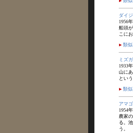
類似
ダイジ
1956
船頭が
こにお
類似
ミズガ
1933
山にあ
という
類似
アマゴ
1954
農家の
る。池
う。