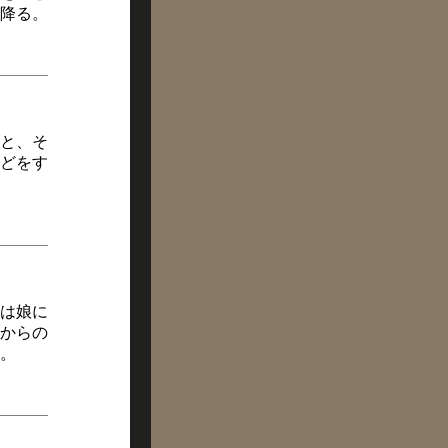
降る。
と、そ
どをす
は娘に
からの
。