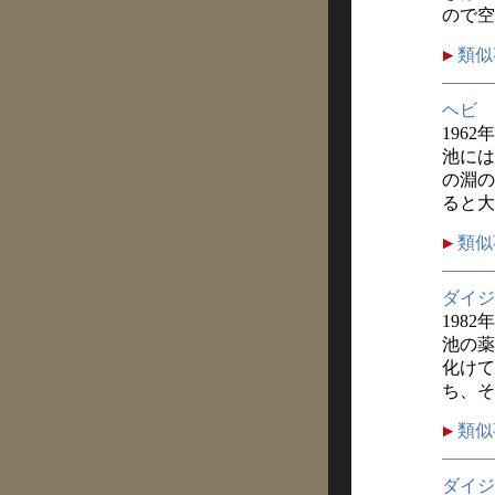
ので空
類似
ヘビ
1962
池には
の淵の
ると大
類似
ダイジ
1982
池の薬
化けて
ち、そ
類似
ダイジ