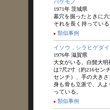
バケモノ
1971年 茨城県
墓穴を掘ったときに六
それを長く持っている
類似事例
イソウ，シラヒゲダイ
1976年 滋賀県
大女がいる。白髭大明
は7尺2寸（約216セン
センチ）、手の大きさ
身も骨も立派で、人よ
っている。
類似事例