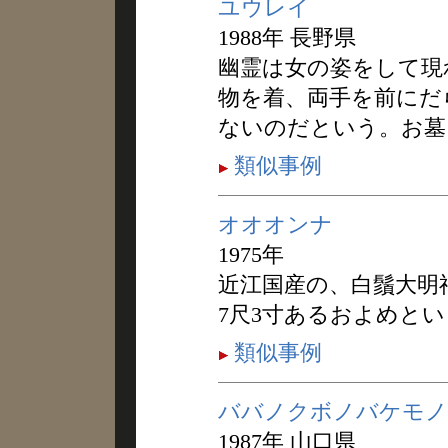
ユウレイ
1988年 長野県
幽霊は女の姿をして現
物を着、両手を前にだ
ないのだという。お墓
類似事例
オオオンナ
1975年
近江国産の、白鬚大明
7尺3寸あるおよめと
類似事例
ババノクボノバケモノ
1987年 山口県