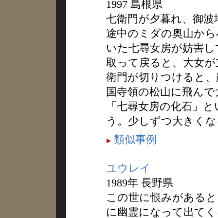
1997 島根県
七衛門が夕暮れ、御波
途中のミダの奥山から
いた七尋女房が妨害し
取って戻ると、大女が
衛門が切りつけると、
国寺領の松山に飛んで
「七尋女房の化石」と
う。少しずつ大きくな
類似事例
ユウレイ
1989年 長野県
この世に恨みがあると
に幽霊になって出てく