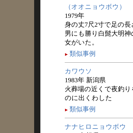
（オオニョウボウ）
1979年
身の丈7尺2寸で足の長
男にも勝り白髭大明神
女がいた。
類似事例
カワウソ
1983年 新潟県
火葬場の近くで夜釣り
のに出くわした
類似事例
ナナヒロニョウボウ