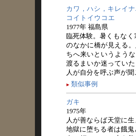
カワ，ハシ，キレイナ
コイトイウコエ
1977年 福島県
臨死体験。暑くもなく
のなかに橋が見える。
ちへ来いというような
渡るまいか迷っていた
人が自分を呼ぶ声が聞
類似事例
ガキ
1975年
人が善ならば天堂に生
地獄に堕ちる者は餓鬼