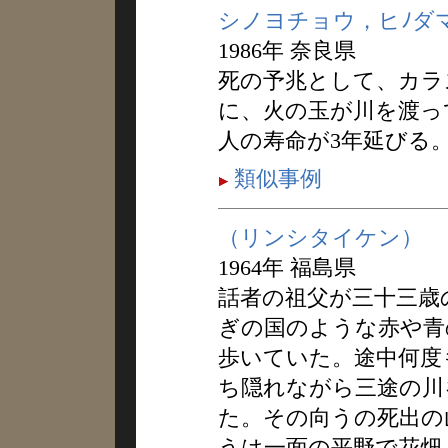
シノヨチョウ，ヒﾉダ
1986年 奈良県
死の予兆として、カラ
に、火の玉が川を渡っ
人の寿命が3年延びる
類似事例
（リンシタイケン）
1964年 福島県
話者の祖父が三十三歳
ぎの国のような赤や青
歩いていた。途中何度
ち隠れながら三途の川
た。その向うの死出の
うは一面の平野で花畑