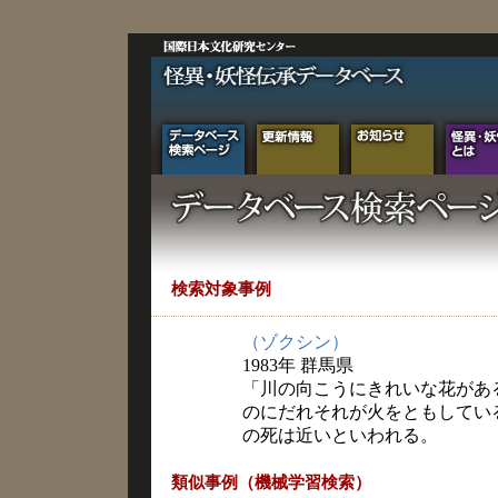
検索対象事例
（ゾクシン）
1983年 群馬県
「川の向こうにきれいな花があ
のにだれそれが火をともしてい
の死は近いといわれる。
類似事例（機械学習検索）