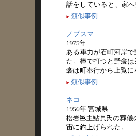
話をしていると、家へ
類似事例
ノブスマ
1975年
ある車力が石町河岸で
た。棒で打つと野衾は
衾は町奉行から上覧に
類似事例
ネコ
1956年 宮城県
松岩邑主鮎貝氏の葬儀
宙に釣上げられた。