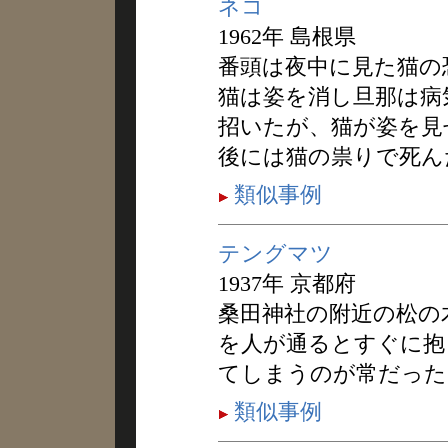
ネコ
1962年 島根県
番頭は夜中に見た猫の
猫は姿を消し旦那は病
招いたが、猫が姿を見
後には猫の祟りで死ん
類似事例
テングマツ
1937年 京都府
桑田神社の附近の松の
を人が通るとすぐに抱
てしまうのが常だった
類似事例