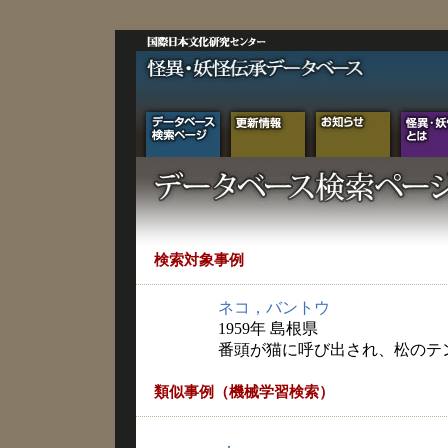
検索対象事例
ネコ，バントウ
1959年 島根県
番頭が猫に呼び出され、松のテ
類似事例（機械学習検索）