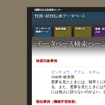
検索対象事例
ゼンチョウ，アクム，キチム
1946年 岐阜県
悪夢を見たときには、朝早くに
る。また、悪夢を見たときには
には他人に語らないのがよい。
類似事例（機械学習検索）