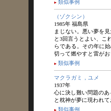
類似事例
（ゾクシン）
1985年 福島県
まじない。悪い夢を見
と3回言うとよい、こ
らである。その年に始
切って燃やすと雷がお
類似事例
マクラガミ，ユメ
1937年
心に決し難い問題のあ
と枕神が夢に現われて
類似事例