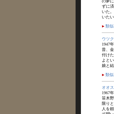
の夢に
ずに済
いた。
いたい
類似
ウツク
1947
昔、金
付けた
よとい
娘と結
類似
オオス
1967
笹木野
限りと
人を頼