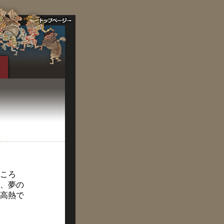
ころ
、夢の
高熱で