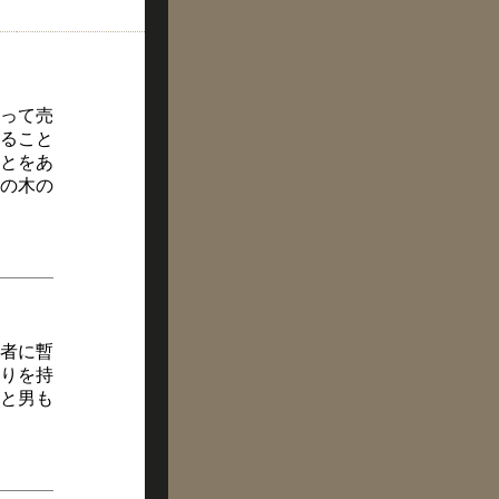
って売
ること
とをあ
の木の
者に暫
りを持
と男も