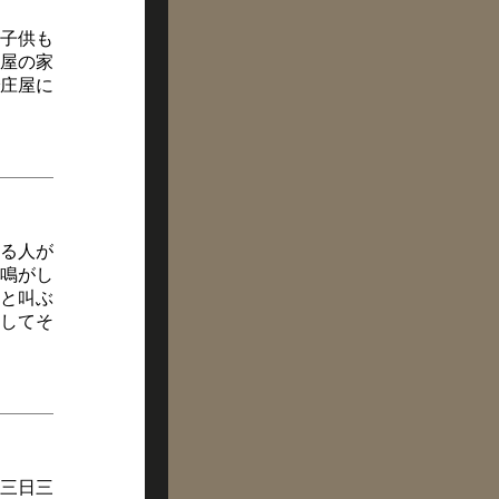
子供も
屋の家
庄屋に
る人が
鳴がし
と叫ぶ
してそ
三日三