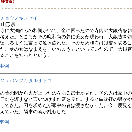
習検索）
チョウノキノセイ
年 山形県
寺に大酒飲みの和尚がいて、金に困ったので寺内の大銀杏を切
考えた。ところがその晩和尚の夢に美女が現われ、大銀杏を切
留まるように言って泣き崩れた。そのため和尚は銀杏を切るこ
た。夢の女はなまえを「いちょう」といっていたので、大銀杏
ることを知ったという。
事例
ジュバンヲキタルオトコ
の葉の間から火が上ったのをある武士が見た。その人は家中の
刀剣を渡すなと言いつけまた庭を見た。すると白襦袢の男がや
ってきた。刀を求めたが家中の者は渡さなかった。今一度見る
えていた。隣家の者が乱心した。
事例