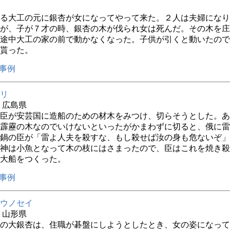
る大工の元に銀杏が女になってやって来た。２人は夫婦になり
が、子が７才の時、銀杏の木が伐られ女は死んだ。その木を庄
途中大工の家の前で動かなくなった。子供が引くと動いたので
貰った。
事例
リ
年 広島県
臣が安芸国に造船のための材木をみつけ、切らそうとした。あ
霹靂の木なのでいけないといったがかまわずに切ると、俄に雷
鍋の臣が「雷よ人夫を殺すな、もし殺せば汝の身も危ないぞ」
神は小魚となって木の枝にはさまったので、臣はこれを焼き殺
大船をつくった。
事例
ウノセイ
年 山形県
の大銀杏は、住職が碁盤にしようとしたとき、女の姿になって