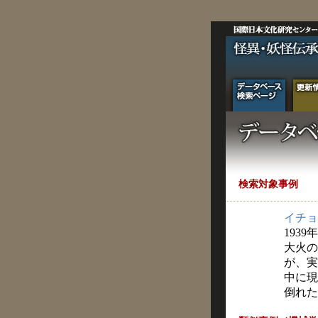
検索対象事例
イチョ
1939
大火の
が、実
中に現
倒れた