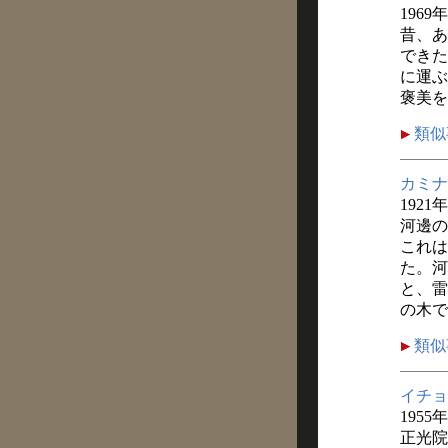
1969年
昔、あ
できた
に運ぶ
褒美を
類似
カミナ
1921
河邊の
これは
た。河
と、雷
の木で
類似
イチョ
1955
正光院