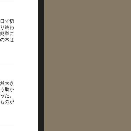
日で切
り終わ
簡単に
の木は
然大き
う助か
った。
ものが