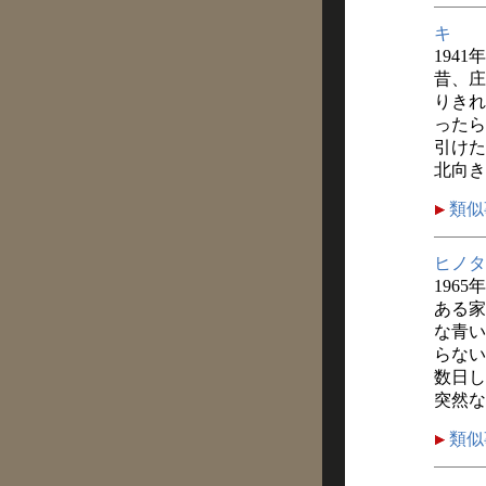
キ
1941
昔、庄
りきれ
ったら
引けた
北向き
類似
ヒノタ
1965
ある家
な青い
らない
数日し
突然な
類似