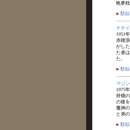
晩夢枕
類似
チチイ
1951
赤穂浪
がした
た者は
た。
類似
マジン
1975
持畑の
の後を
魔神の
と弟の
類似