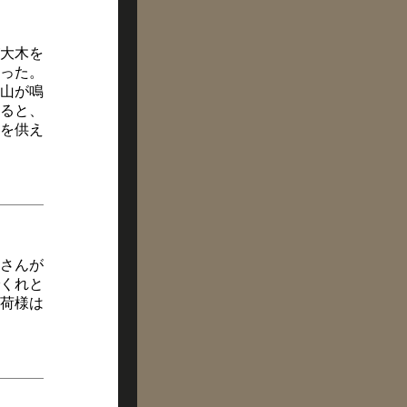
大木を
った。
山が鳴
ると、
を供え
さんが
くれと
荷様は