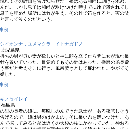
現れてその計画を告げ知らせた。娘はある和尚に助けを求め、
んだ。しかし息子は和尚が駆けつけた時すでにゆで殺されてし
息子を埋めた場所には竹が生え、その竹で笛を作ると、実の父
と言って泣くのだという。
事例
シイオンナ，ユメマクラ，イトナガドノ
年 鹿児島県
持ちの男が良い妻が欲しいと神に願を立てたら夢に女が現れ長
針を置いていった。目覚めてもその針はあった。播磨の糸長殿
う事だと考えそこに行き、風呂焚きとして雇われた。やがてそ
婚した。
事例
ギノセイレイ
年 福島県
の里の長者の娘に、毎晩しのんできた武士が、ある夜悲しそう
告げるので、娘は男のはかまのすそに長い糸を縫いつけた。あ
んで探してみると糸は近くの大杉の枝にかかっていた。神おろ