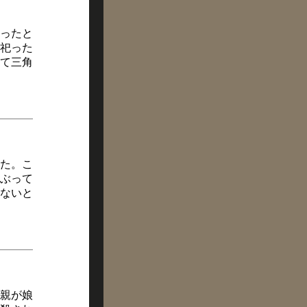
ったと
祀った
て三角
た。こ
ぶって
ないと
親が娘