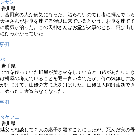
ンサン
年 香川県
、宮田家の人が病気になった。治らないので行者に拝んでもら
天神さんがお堂を建てる催促に来ているという。お堂を建てて
に病気が治った。この天神さんはお堂が火事のとき、飛び出し
にひっかかっていた。
事例
バ
年 岩手県
で竹を伐っていた桶屋が焚き火をしていると山姥があたりにき
は桶屋の考えていることを逐一言い当てたが、何の気無しにあ
がはじけて、山姥の方に火を飛ばした。山姥は人間は油断でき
、めったに近寄らなくなった。
事例
タケブエ
年 香川県
継父と相談して２人の継子を殺すことにしたが、死んだ実の母