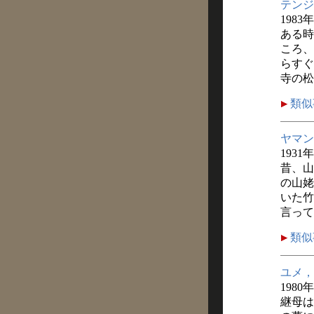
テンジ
1983
ある時
ころ、
らすぐ
寺の松
類似
ヤマン
1931
昔、山
の山姥
いた竹
言って
類似
ユメ，
1980
継母は