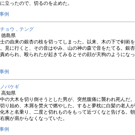
に立ったので、切るのを止めた。
事例
チョウ，テング
年 徳島県
士の由来の銀杏の枝を切ってしまった。以来、木の下で剣術を
。見に行くと、その音はやみ、山の神の森で音をたてる。銀杏
責められ、殴られたが起きてみるとその顔が天狗のようになっ
事例
ノバケギ
年 高知県
中の大木を切り倒そうとした男が、突然腹痛に襲われ死んだ。
切り始め、木屑を焚火で燃やした。すると夢枕に白髪の老人が
化木と名乗り、二度と切れものをもって近づくなと告げる。朝
右腕が肩からなくなっていた。
事例