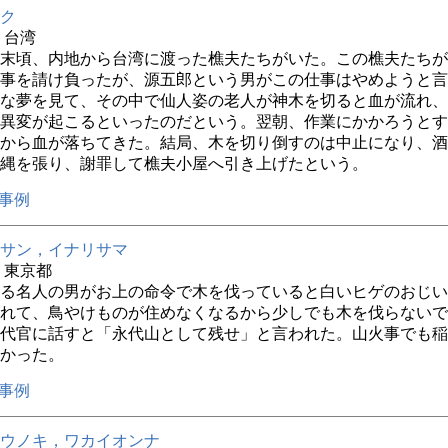
ク
年 台湾
末頃、内地から台湾に渡った樵夫たちがいた。この樵夫たちが
事を請け負ったが、源五郎という男がこの仕事はやめようと言
な夢を見て、その中で仙人姿の老人が神木を切ると血が流れ、
異変が起こるといったのだという。翌朝、作業にかかろうとす
から血が落ちてきた。結局、木を切り倒すのは中止になり、酒
縄を張り、謝罪して樵夫小屋へ引き上げたという。
事例
サン，イナリサマ
年 東京都
る名人の男がお上の命令で木を伐っていると白いヒゲのおじい
れて、鳥やけものが住めなくなるから少しでも木を伐らないで
代官に話すと「永代山として残せ」と言われた。山火事でも稲
かった。
事例
ウノキ，ワカイオンナ