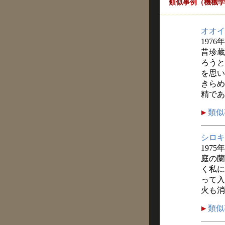
類似事例（機械学
オオイ
1976
昔珍蔵
ろうと
を思い
きらめ
精であ
類似
シロキ
1975年
庭の蘭
く私に
って入
火も消
類似