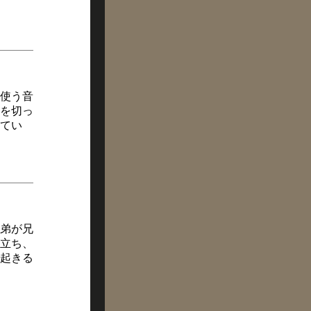
使う音
を切っ
てい
弟が兄
立ち、
起きる