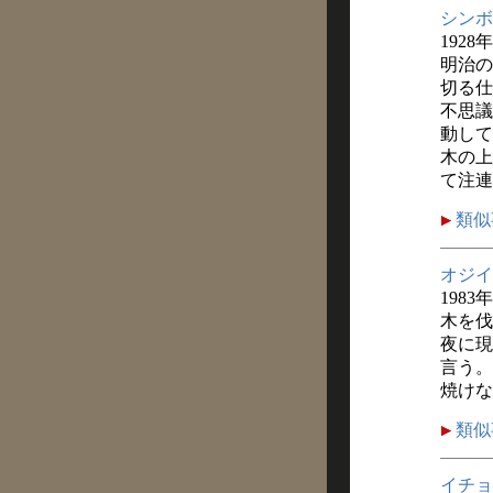
シンボ
1928
明治の
切る仕
不思議
動して
木の上
て注連
類似
オジイ
1983
木を伐
夜に現
言う。
焼けな
類似
イチョ