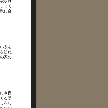
殺され
まって
親に会
い糸を
を訪ね
の家の
に今夜
くる朝
しをし