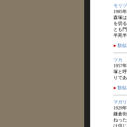
モリヅ
1985
森塚は
を切る
とも門
半死半
類似
ツカ
1957
塚と呼
りであ
類似
マガリ
1929
鎌倉街
ねった
は信じ