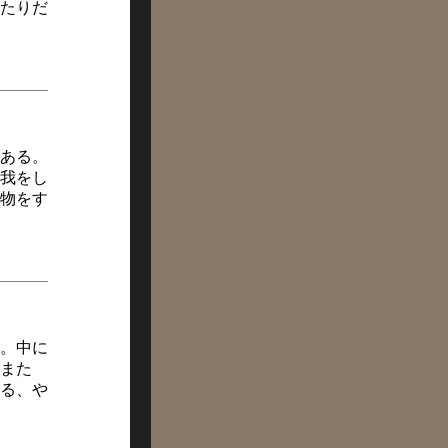
たりだ
ある。
我をし
物をす
る。中に
また
る、や