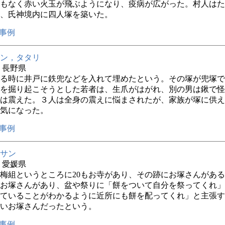
もなく赤い火玉が飛ぶようになり、疫病が広がった。村人はた
、氏神境内に四人塚を築いた。
事例
ン，タタリ
年 長野県
る時に井戸に鉄兜などを入れて埋めたという。その塚が兜塚で
を掘り起こそうとした若者は、生爪がはがれ、別の男は鍬で怪
は震えた。３人は全身の震えに悩まされたが、家族が塚に供え
気になった。
事例
サン
年 愛媛県
梅組というところに20もお寺があり、その跡にお塚さんがあ
お塚さんがあり、盆や祭りに「餅をついて自分を祭ってくれ」
ていることがわかるように近所にも餅を配ってくれ」と主張す
いお塚さんだったという。
事例