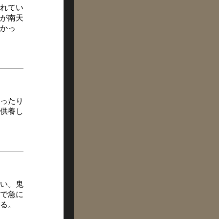
れてい
が南天
かっ
ったり
供養し
い。鬼
で急に
る。