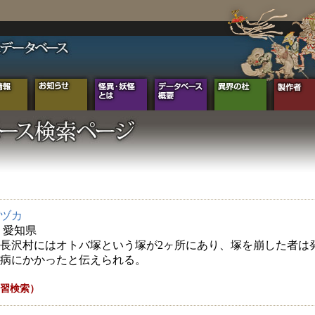
ヅカ
年 愛知県
長沢村にはオトバ塚という塚が2ヶ所にあり、塚を崩した者は
病にかかったと伝えられる。
習検索）