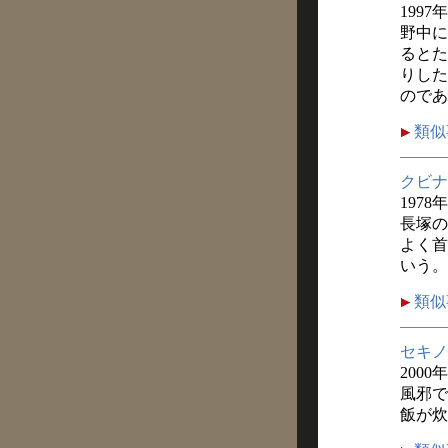
1997
野中に
るとた
りした
のであ
類似
クビナ
1978
長塚の
よく首
いう。
類似
セキノ
2000
風邪で
飯が炊