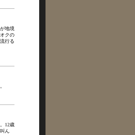
が地境
オクの
流行る
。
。12歳
叫ん