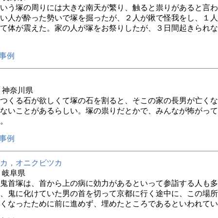
いう塚の周りには大きな南天が繁り、触ると祟りがあると言わ
い人が酔った勢いで塚を掘ったが、２人が鍬で怪我をし、１人
て体が震えた。家の人が塚をお祭りしたが、３日間起きられな
事例
年 神奈川県
つくる石が欲しくて塚の石を割ると、そこの家の長男が亡くな
ないことがあるらしい。塚の祟りだとかで、みんなが怖がって
。
事例
カ，オニクビツカ
年 岐阜県
鬼首塚は、首から上の病に効力があるといって参詣する人も多
、鬼に化けていた男の首を切って京都に行く途中に、この場所
くなったために前に進めず、埋めたところであるといわれてい