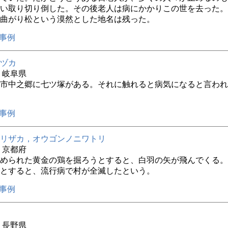
い取り切り倒した。その後老人は病にかかりこの世を去った。
曲がり松という漠然とした地名は残った。
事例
ヅカ
年 岐阜県
市中之郷に七ツ塚がある。それに触れると病気になると言われ
事例
リザカ，オウゴンノニワトリ
年 京都府
められた黄金の鶏を掘ろうとすると、白羽の矢が飛んでくる。
とすると、流行病で村が全滅したという。
事例
年 長野県