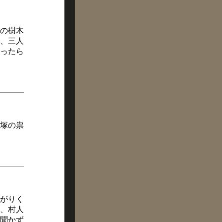
の樹木
、三人
ったら
塚の祟
がりく
、村人
聞かず