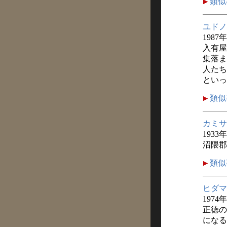
類似
ユドノ
1987
入有屋
集落ま
人たち
といっ
類似
カミサ
1933
沼隈郡
類似
ヒダマ
1974
正徳の
になる