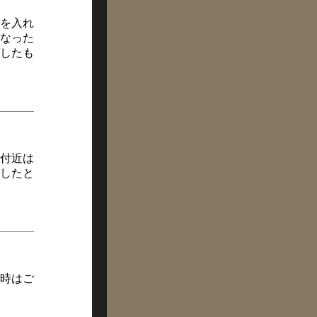
を入れ
なった
したも
付近は
したと
時はご