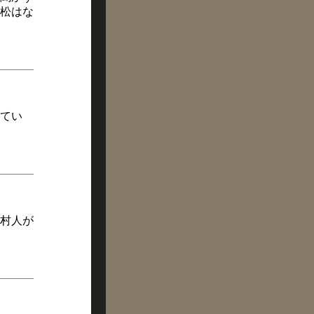
松はな
てい
村人が