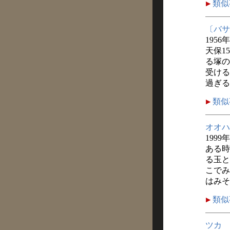
類似
〔バサ
1956
天保1
る塚の
受ける
過ぎる
類似
オオハ
1999
ある時
る玉と
こでみ
はみそ
類似
ツカ