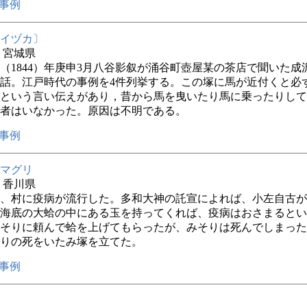
事例
イヅカ〕
年 宮城県
5（1844）年庚申3月八谷影叙が涌谷町壺屋某の茶店で聞いた成
話。江戸時代の事例を4件列挙する。この塚に馬が近付くと必
という言い伝えがあり，昔から馬を曳いたり馬に乗ったりして
者はいなかった。原因は不明である。
事例
マグリ
年 香川県
、村に疫病が流行した。多和大神の託宣によれば、小左自古が
海底の大蛤の中にある玉を持ってくれば、疫病はおさまるとい
そりに頼んで蛤を上げてもらったが、みそりは死んでしまった
りの死をいたみ塚を立てた。
事例