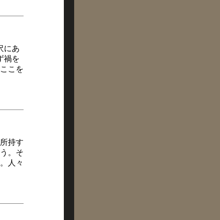
沢にあ
ず禍を
ここを
所持す
う。そ
。人々