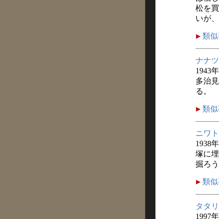
松を買
いが、
類似
ナナツ
1943
多治見
る。
類似
ニワト
1938
塚に埋
掘ろう
類似
タタリ
1997