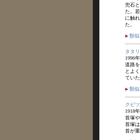
兜石と
た。若
に触れ
た。
類似
タタリ
1996
道路を
とよく
ていた
類似
クビツ
1918
首塚や
首塚は
首が重