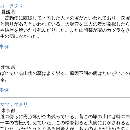
カ，タタリ
年 愛媛県
、昔勅使に随従して下向した人々の塚だといわれており、森塚
と祟りがあるといわれている。大塚穴を三人の者が発掘したら
や納屋を焼いたり死んだりした。また山岡某が塚のカヅラをき
生の病にかかった。
事例
年 愛知県
ばれている山伏の墓はよく祟る。原因不明の病はたいがいこの
る。
事例
マツ，タタリ
年 東京都
道の傍らに円形塚が今尚残っている。昔この塚の上には幹の曲
一本の古松がはえていた。この松を切ると大病におかされると
ていた。だがとうとうある日老人が、多くの人々が止めるのも