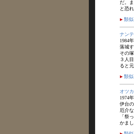
だ。ま
と恐れ
類似
ナンテ
1984
落城す
その塚
３人目
ると元
類似
オツカ
1974
伊台の
厄介な
「祭っ
かまし
類似