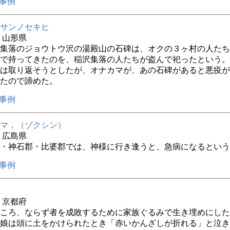
事例
サンノセキヒ
年 山形県
集落のジョウトウ沢の湯殿山の石碑は、オクの３ヶ村の人たち
で持ってきたのを、稲沢集落の人たちが盗んで祀ったという。
は取り返そうとしたが、オナカマが、あの石碑があると悪疫が
たので諦めた。
事例
マ，（ゾクシン）
年 広島県
・神石郡・比婆郡では、神様に行き逢うと、急病になるという
事例
年 京都府
ころ、ならず者を成敗するために家族ぐるみで生き埋めにした
娘は頭に土をかけられたとき「赤いかんざしが折れる」と泣き