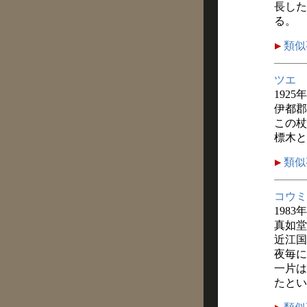
長した
る。
類似
ツエ
1925
伊都郡
この杖
標木と
類似
コウミ
1983
真如堂
近江国
夜毎に
一片は
たとい