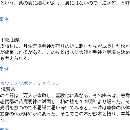
という。葉の表に細毛があり，裏にはないので「逆さ竹」と呼
事例
年 和歌山県
皮張村に、丹生狩場明神が狩りの折に刺した杖が成長した松が
が成長した松がある。この杖松は弘法大師が明神と寺境を決め
も考えられる。
事例
ョウ，メウボク，ミョウジン
年 滋賀県
の本尊は、万人が崇敬し、霊験他に異なる。その由来は、慈覚
志賀郡の苗鹿明神に対面し、柏の柱を１本明神より賜った。そ
光明を放つので不思議に思い砕いてみると、一片は座像の仏体
立像の仏が鮮やかにあった。そこでこの木が妙木と悟り、本尊
う。