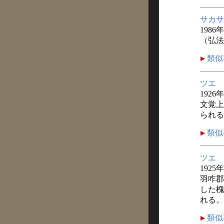
サカサ
1986
（弘法
類似
ツエ
1926
文覚上
られる
類似
ツエ
1925
羽咋郡
した槐
れる。
類似