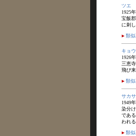
ツエ
1925
宝飯郡
に刺し
類似
キョウ
1926
三恵寺
飛び来
類似
サカサ
1949
染分け
である
われる
類似