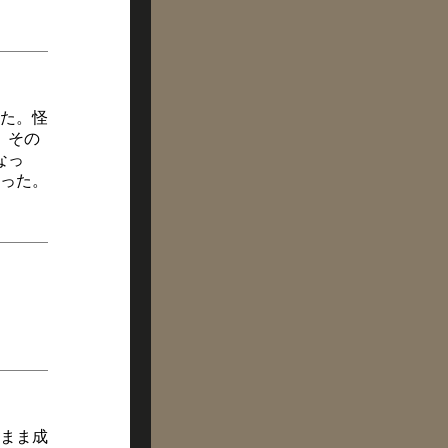
た。怪
。その
なっ
った。
まま成