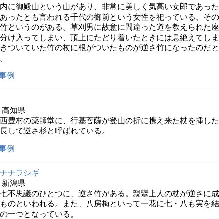
内に御殿山という山があり、非常に美しく気高い女郎であった
あったとも言われる千代の御前という女性を祀っている。その
竹というのがある。草刈男に故意に間違った道を教えられた座
分け入ってしまい、頂上にたどり着いたときには息絶えてしま
きついていた竹の杖に根がついたものが逆さ竹になったのだと
。
事例
年 高知県
西豊村の薬師堂に、行基菩薩が登山の折に携え来た杖を挿した
長して逆さ杉と呼ばれている。
事例
ナナフシギ
年 新潟県
七不思議のひとつに、逆さ竹がある。親鸞上人の杖が逆さに成
ものといわれる。また、八房梅といって一花に七・八も実を結
の一つとなっている。