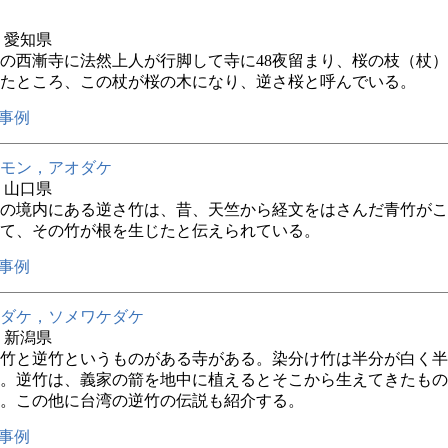
年 愛知県
の西漸寺に法然上人が行脚して寺に48夜留まり、桜の枝（杖
たところ、この杖が桜の木になり、逆さ桜と呼んでいる。
事例
モン，アオダケ
年 山口県
の境内にある逆さ竹は、昔、天竺から経文をはさんだ青竹がこ
て、その竹が根を生じたと伝えられている。
事例
ダケ，ソメワケダケ
年 新潟県
竹と逆竹というものがある寺がある。染分け竹は半分が白く半
。逆竹は、義家の箭を地中に植えるとそこから生えてきたもの
。この他に台湾の逆竹の伝説も紹介する。
事例