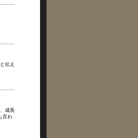
と伝え
、成長
も言わ