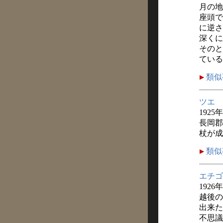
月の地
座頭で
に逆さ
深くに
そのと
ている
類似
ツエ
1925
長岡郡
杖が成
類似
エチゴ
1926
越後の
出来た
不思議