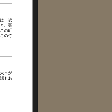
は、後
と。実
この町
この竹
大木が
話もあ