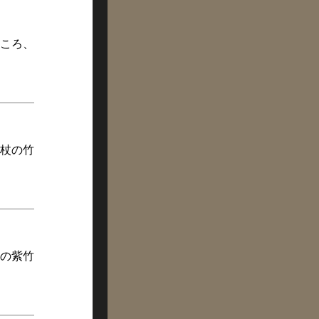
ころ、
杖の竹
の紫竹