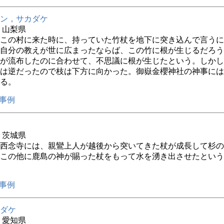
ン，サカダケ
年 山梨県
この村に来た時に、持っていた竹杖を地下に突き込んで言うに
自分の教えが世に広まったならば、この竹に根が生じるだろう
が流布したのに合わせて、不思議に根が生じたという。しかし
は逆だったので枝は下方に向かった。御嶽金櫻神社の神事には
る。
事例
年 茨城県
西念寺には、親鸞上人が越後から突いてきた杖が成長して杉の
この他に鹿島の神が賜った杖をもって水を湧き出させたという
事例
ダケ
年 愛知県