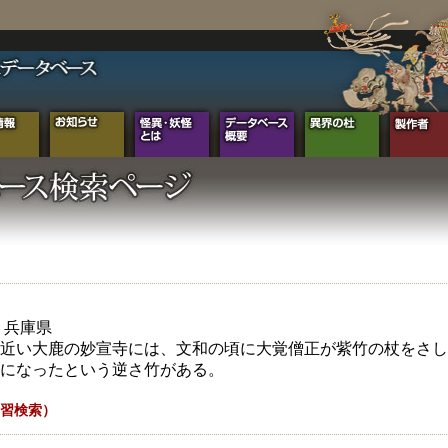
年 兵庫県
近い大鹿の妙宣寺には、文和の頃に大覚僧正が紫竹の杖をさし
になったという逆さ竹がある。
習検索）