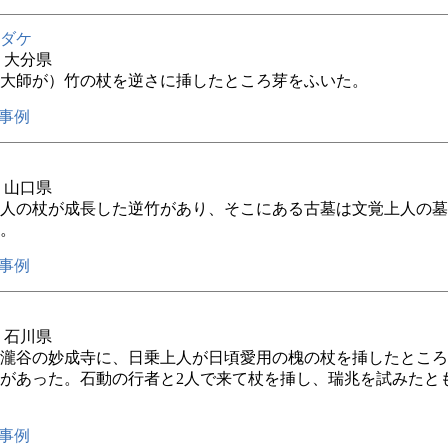
ダケ
年 大分県
大師が）竹の杖を逆さに挿したところ芽をふいた。
事例
年 山口県
人の杖が成長した逆竹があり、そこにある古墓は文覚上人の墓
。
事例
年 石川県
瀧谷の妙成寺に、日乗上人が日頃愛用の槐の杖を挿したところ
があった。石動の行者と2人で来て杖を挿し、瑞兆を試みたと
事例