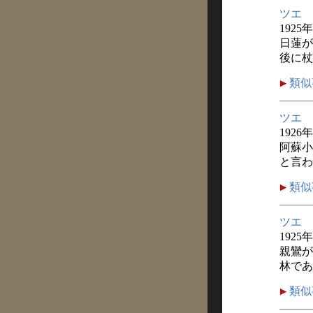
ツエ
1925
日蓮が
後に杖
類似
ツエ
1926
阿蘇小
と言わ
類似
ツエ
1925
親鸞が
林であ
類似