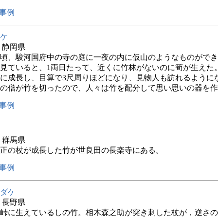
事例
ケ
年 静岡県
頃、駿河国府中の寺の庭に一夜の内に仮山のようなものができ
見ていると、1両日たって、近くに竹林がないのに筍が生えた
に成長し、目算で3尺周りほどになり、見物人も訪れるように
の僧が竹を切ったので、人々は竹を配分して思い思いの器を作
事例
年 群馬県
正の杖が成長した竹が世良田の長楽寺にある。
事例
ダケ
年 長野県
峠に生えているしの竹。相木森之助が突き刺した杖が，逆さの