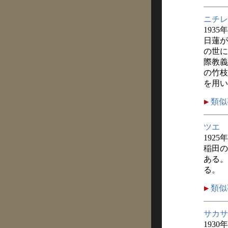
ニチレ
1935
日蓮が
の世に
際教義
の竹枝
を用い
類似
ツエ
1925
稲田の
ある。
る。
類似
サカサ
1930