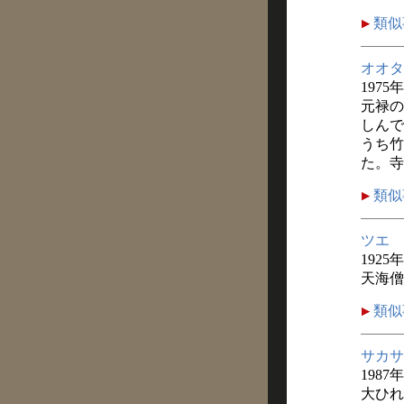
類似
オオタ
1975
元禄の
しんで
うち竹
た。寺
類似
ツエ
1925
天海僧
類似
サカサ
1987
大ひれ