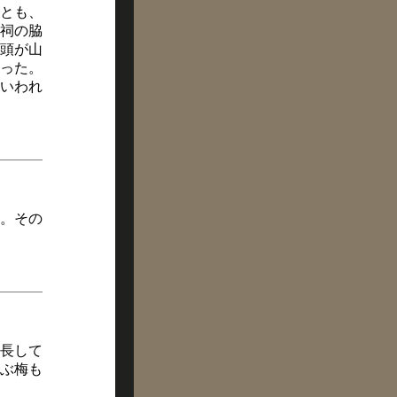
とも、
祠の脇
頭が山
った。
いわれ
。その
長して
ぶ梅も