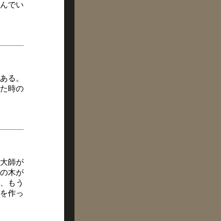
んでい
ある。
た時の
大師が
の木が
、もう
を作っ