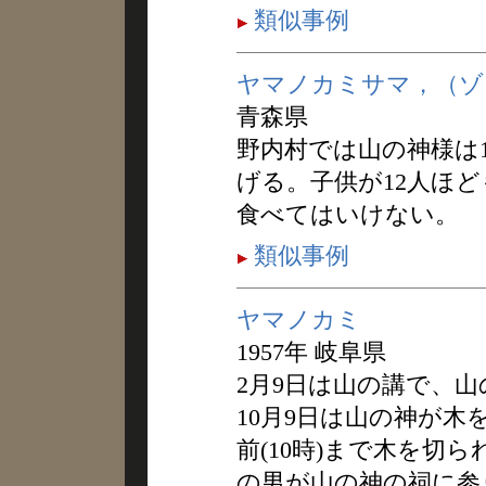
類似事例
ヤマノカミサマ，（ゾ
青森県
野内村では山の神様は1
げる。子供が12人ほ
食べてはいけない。
類似事例
ヤマノカミ
1957年 岐阜県
2月9日は山の講で、
10月9日は山の神が
前(10時)まで木を切
の男が山の神の祠に参