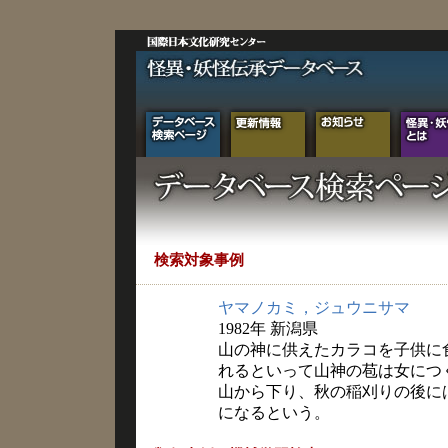
検索対象事例
ヤマノカミ，ジュウニサマ
1982年 新潟県
山の神に供えたカラコを子供に
れるといって山神の苞は女につく
山から下り、秋の稲刈りの後に
になるという。