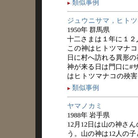
類似事例
ジュウニサマ，ヒトツ
1950年 群馬県
十二さまは１年に１２
この神はヒトツマナコ
日に村へ訪れる異形の
神が来る日は門口に#
はヒトツマナコの殃害
類似事例
ヤマノカミ
1988年 岩手県
12月12日は山の神さ
う。山の神は12人の