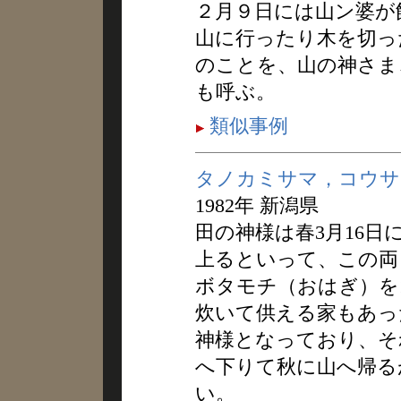
２月９日には山ン婆が
山に行ったり木を切っ
のことを、山の神さま
も呼ぶ。
類似事例
タノカミサマ，コウサ
1982年 新潟県
田の神様は春3月16日
上るといって、この両
ボタモチ（おはぎ）を
炊いて供える家もあっ
神様となっており、そ
へ下りて秋に山へ帰る
い。