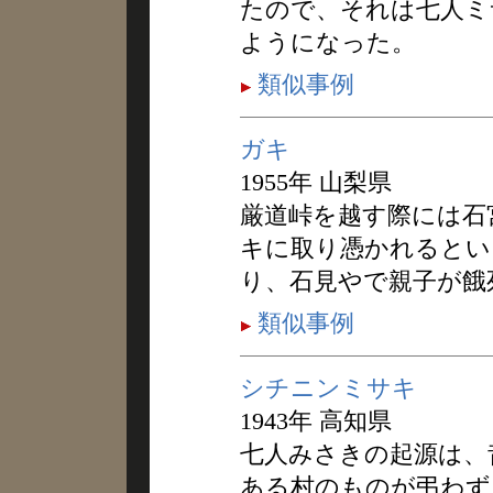
たので、それは七人ミ
ようになった。
類似事例
ガキ
1955年 山梨県
厳道峠を越す際には石
キに取り憑かれるとい
り、石見やで親子が餓
類似事例
シチニンミサキ
1943年 高知県
七人みさきの起源は、
ある村のものが弔わず