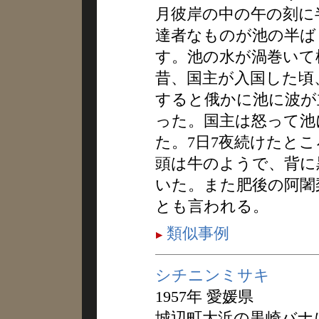
月彼岸の中の午の刻に
達者なものが池の半ば
す。池の水が渦巻いて
昔、国主が入国した頃
すると俄かに池に波が
った。国主は怒って池
た。7日7夜続けたと
頭は牛のようで、背に
いた。また肥後の阿闍
とも言われる。
類似事例
シチニンミサキ
1957年 愛媛県
城辺町大浜の黒崎バナ