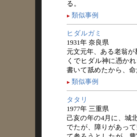
る。
類似事例
ヒダルガミ
1931年 奈良県
元文元年、ある老翁が
くでヒダル神に憑かれ
書いて舐めたから、命
類似事例
タタリ
1977年 三重県
己亥の年の4月に、城
でたが、障りがあって
て参ろうとしたが、豊