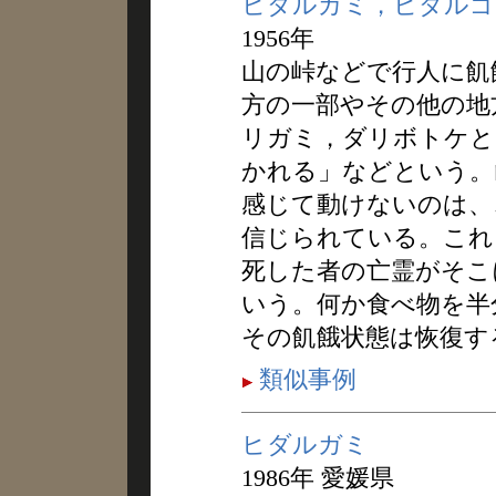
ヒダルガミ，ヒダルゴ
1956年
山の峠などで行人に飢
方の一部やその他の地
リガミ，ダリボトケと
かれる」などという。
感じて動けないのは、
信じられている。これ
死した者の亡霊がそこ
いう。何か食べ物を半
その飢餓状態は恢復す
類似事例
ヒダルガミ
1986年 愛媛県