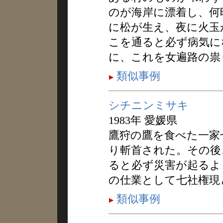
のが海岸に漂着し、何
に松が生え、夜に火玉
こを通ると必ず病気に
に、これを女遍路の祟
類似事例
シチニンミサキ
1983年 愛媛県
鷹狩の鷹を食べた一家
り斬首された。その後
ると必ず災害が起るよ
の仕業として七社権現
類似事例