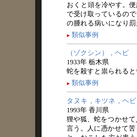
おくと頭を冷やす。便
で受け取っているので
の腫れる病いになり罰
類似事例
（ゾクシン），ヘビ
1933年 栃木県
蛇を殺すと祟られると
類似事例
タヌキ，キツネ，ヘビ
1993年 香川県
狸や狐、蛇をつかせて
言う。人に憑かせて苦