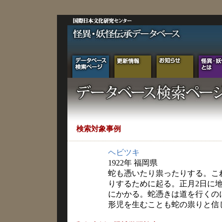
検索対象事例
ヘビツキ
1922年 福岡県
蛇も憑いたり祟ったりする。こ
りするために起る。正月2日に
にかかる。蛇憑きは道を行くの
形児を生むことも蛇の祟りと信