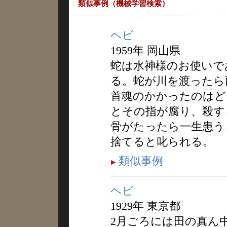
類似事例（機械学習検索）
ヘビ
1959年 岡山県
蛇は水神様のお使いで
る。蛇が川を渡ったら
首魂のかかったのはど
とその指が腐り、殺す
骨がたったら一生患う
捨てると叱られる。
類似事例
ヘビ
1929年 東京都
2月ごろには田の真ん