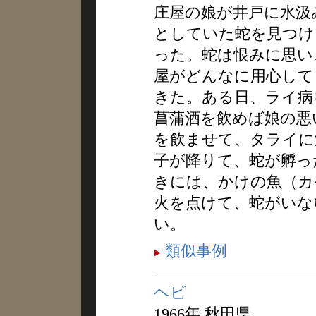
庄屋の娘が井戸に水汲
としていた蛇を見つけ
った。蛇は恨みに思い
屋がどんなに用心して
きた。ある日、ライ病
菖蒲酒を飲めば娘の悪
を飲ませて、タライに
子が降りて、蛇が孵っ
きには、かけの魚（カ
火を点けて、蛇がいな
い。
類似事例
ヘビ
1966年 秋田県