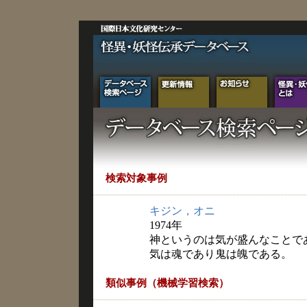
検索対象事例
キジン，オニ
1974年
神というのは気が盛んなことで
気は魂であり鬼は魄である。
類似事例（機械学習検索）