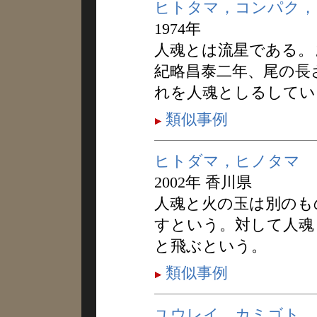
ヒトタマ，コンパク，
1974年
人魂とは流星である。
紀略昌泰二年、尾の長
れを人魂としるしてい
類似事例
ヒトダマ，ヒノタマ
2002年 香川県
人魂と火の玉は別のも
すという。対して人魂
と飛ぶという。
類似事例
ユウレイ，カミゴト