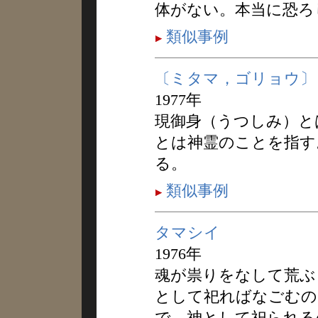
体がない。本当に恐ろ
類似事例
〔ミタマ，ゴリョウ〕
1977年
現御身（うつしみ）と
とは神霊のことを指す
る。
類似事例
タマシイ
1976年
魂が祟りをなして荒ぶ
として祀ればなごむの
で、神として祀られる