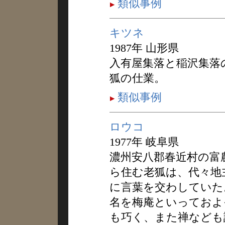
類似事例
キツネ
1987年 山形県
入有屋集落と稲沢集落
狐の仕業。
類似事例
ロウコ
1977年 岐阜県
濃州安八郡春近村の富
ら住む老狐は、代々地
に言葉を交わしていた
名を梅庵といっておよ
も巧く、また禅なども