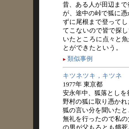
昔、ある人が田辺まで
が、途中の峠で狐に憑
ずに尾根まで登ってし
てこないので皆で探し
いたところに点々と魚
とができたという。
類似事例
キツネツキ，キツネ
1977年 東京都
安永年中、狐落としを
野村の狐に取り憑かれ
狐の言い分を聞いたと
無礼を行ったので私の
の男が父もろとも餓死