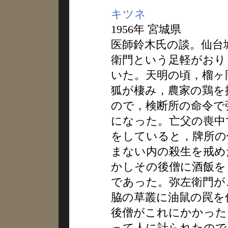
キツネ
1956年 宮城県
医師鈴木氏の談。仙台
衛門という足軽がおり
いた。天明の頃，榴ヶ
狐が棲み，農家の鶏を
ので，検断所の命令で
になった。亡父の喪中
をしていると，牌所の
まない内の殺生を戒め
かしその後僧に酒飯を
であった。弥左衛門が
脇の草叢に油鼠の罠を
後僧がこれにかかった
って人に計られたので