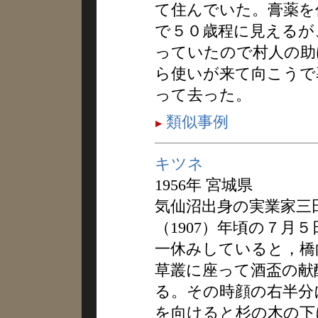
て住んでいた。膏薬を
で５０歳程に見えるが
っていたので村人の助
ら使いが来て向こうで
って去った。
類似事例
キツネ
1956年 宮城県
気仙沼出身の実業家三
（1907）年頃の７月
一休みしていると，橋
草叢に座って酒盃の献
る。その時顔の右半分
を向けると杉の木の下