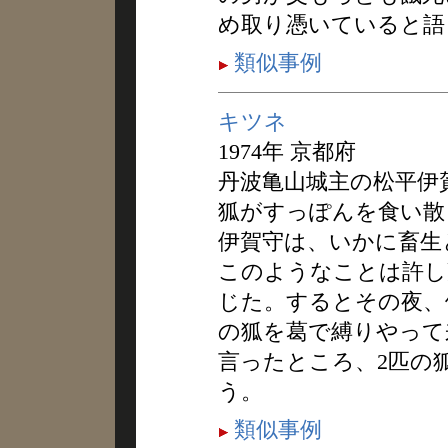
め取り憑いていると語
類似事例
キツネ
1974年 京都府
丹波亀山城主の松平伊
狐がすっぽんを食い散
伊賀守は、いかに畜生
このようなことは許し
じた。するとその夜、
の狐を葛で縛りやって
言ったところ、2匹の
う。
類似事例