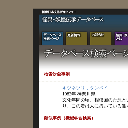
検索対象事例
キツネツリ，タンペイ
1983年 神奈川県
文化年間の頃、相模国の丹沢と
り、この者は人に憑いている狐
類似事例（機械学習検索）