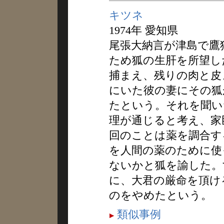
キツネ
1974年 愛知県
尾張大納言が津島で鷹
ため狐の生肝を所望し
捕まえ、残りの肉と皮
にいた彼の妻にその狐
たという。それを聞い
理が通じると考え、家
回のことは薬を調合す
を人間の薬のために使
ないかと狐を諭した。
に、大君の厳命を頂け
のをやめたという。
類似事例