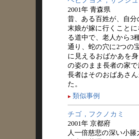
ヘビノヨメ，サンシュ
2001年 青森県
昔、ある百姓が、自分
末娘が嫁に行くことに
る道中で、老人から3
通り、蛇の穴に2つの
に見えるおばかあを身
の姿のまま長者の家で
長者はそのおばあさん
た。
類似事例
チゴ，フクノカミ
2001年 京都府
人一倍慈悲の深い小籐