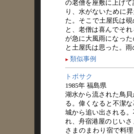
の老僧を座敷に上げて
り、水がないために昇
た。そこで土屋氏は硯
と、老僧は喜んでそれ
が急に大風雨になった
と土屋氏は思った。雨
類似事例
トボサク
1985年 福島県
湖水から流された鳥貝
る。偉くなると不潔な
城から追い出される。
れ、舟宿港屋のじいさ
さまのまわり宿で料理