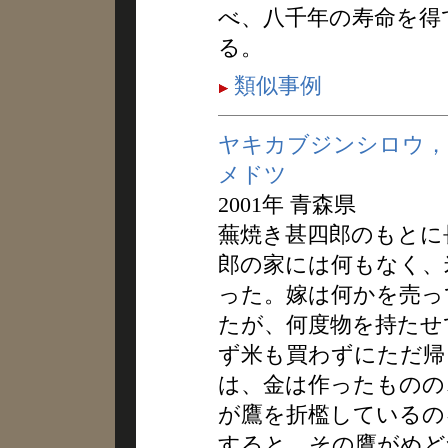
べ、八千年の寿命を得
る。
類似事例
ヤキカブジンシロウ，
メドツ
2001年 青森県
蕪焼き甚四郎のもとに
郎の家には何もなく、
った。嫁は何かを売っ
たが、何度物を持たせ
ず米も買わずにただ帰
は、金は作ったものの
が鷹を折檻しているの
すると、その鷹がめど