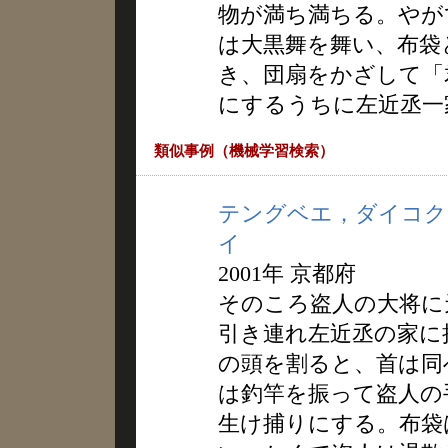
物が満ち満ちる。やが
は大黒舞を舞い、布袋
き、団扇をかざして「
にするうちに左近丞一
類似事例（機械学習検索）
テングベエ，ダイコク
イ
2001年 京都府
そのころ盗人の大将に
引き連れ左近丞の家に
の頭を割ると、首は同
は釣竿を振って盗人の
生け捕りにする。布袋