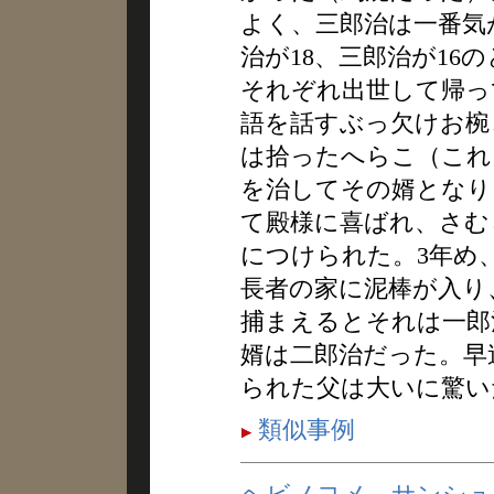
よく、三郎治は一番気
治が18、三郎治が16
それぞれ出世して帰っ
語を話すぶっ欠けお椀
は拾ったへらこ（これ
を治してその婿となり
て殿様に喜ばれ、さむ
につけられた。3年め
長者の家に泥棒が入り
捕まえるとそれは一郎
婿は二郎治だった。早
られた父は大いに驚い
類似事例