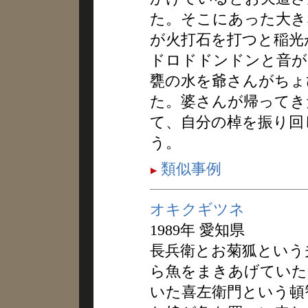
た。そこにあった大き
が火打石を打つと稲光
ドロドドンドンと音が
甕の水を爺さんがちょ
た。婆さんが帰ってき
て、自分の棹を振り回
う。
類似事例
オキクギツネ
1989年 愛知県
長兵衛とお菊狐という
ら魚をまきあげていた
いた喜左衛門という頓