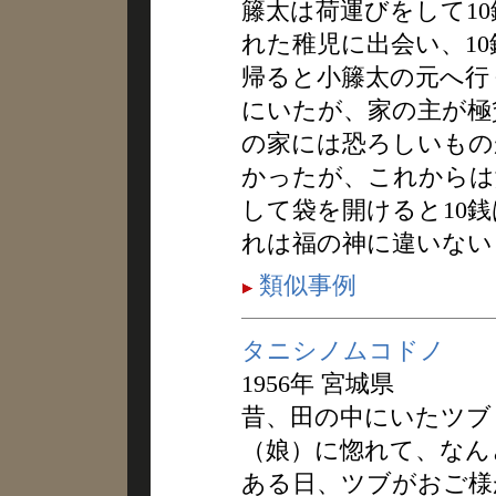
籐太は荷運びをして1
れた稚児に出会い、1
帰ると小籐太の元へ行
にいたが、家の主が極
の家には恐ろしいもの
かったが、これからは
して袋を開けると10
れは福の神に違いない
類似事例
タニシノムコドノ
1956年 宮城県
昔、田の中にいたツブ
（娘）に惚れて、なん
ある日、ツブがおご様