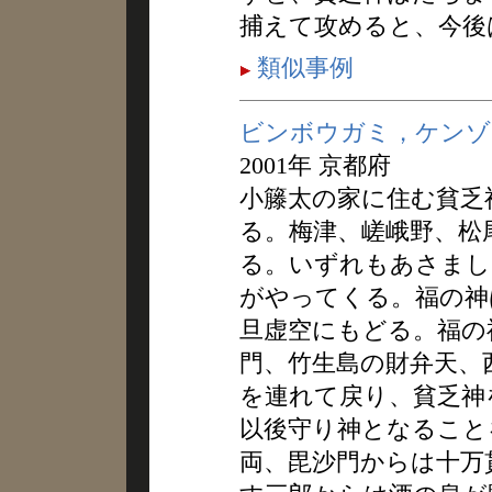
捕えて攻めると、今後
類似事例
ビンボウガミ，ケンゾ
2001年 京都府
小籐太の家に住む貧乏
る。梅津、嵯峨野、松尾
る。いずれもあさまし
がやってくる。福の神
旦虚空にもどる。福の
門、竹生島の財弁天、
を連れて戻り、貧乏神
以後守り神となること
両、毘沙門からは十万