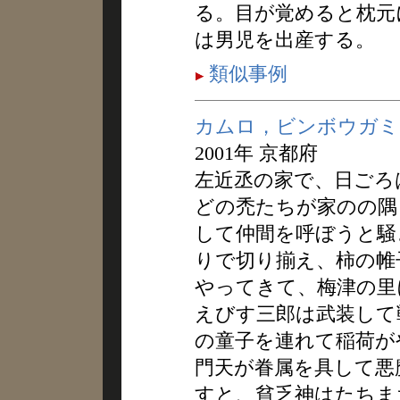
る。目が覚めると枕元
は男児を出産する。
類似事例
カムロ，ビンボウガミ
2001年 京都府
左近丞の家で、日ごろ
どの禿たちが家のの隅
して仲間を呼ぼうと騒
りで切り揃え、柿の帷
やってきて、梅津の里
えびす三郎は武装して
の童子を連れて稲荷が
門天が眷属を具して悪
すと、貧乏神はたちま