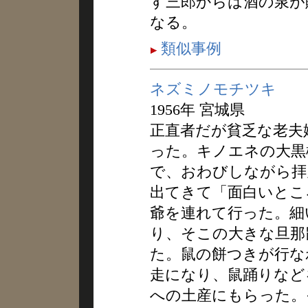
す三郎からは酒の泉が
なる。
類似事例
ネズミノモチツキ
1956年 宮城県
正直者だが貧乏な老夫
った。キノエネの大黒
で、おわびしながら拝
出てきて「面白いとこ
爺を連れて行った。細
り、そこの大きな旦那
た。鼠の餅つきが行な
走になり、鼠踊りなど
への土産にもらった。