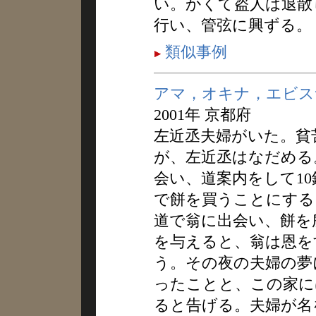
い。かくて盗人は退散
行い、管弦に興ずる。
類似事例
アマ，オキナ，エビス
2001年 京都府
左近丞夫婦がいた。貧
が、左近丞はなだめる
会い、道案内をして1
で餅を買うことにする
道で翁に出会い、餅を
を与えると、翁は恩を
う。その夜の夫婦の夢
ったことと、この家に
ると告げる。夫婦が名